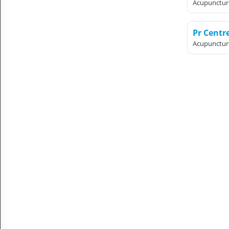
Acupunctur
A
C
C
Pr Cent
O
Acupunctur
U
N
T
EN English
Sign in