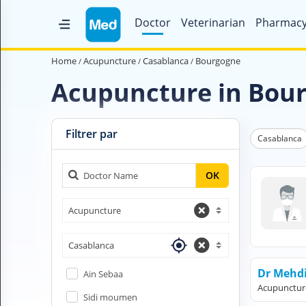
Doctor
Veterinarian
Pharmac
Home
Home
Acupuncture
Casablanca
Bourgogne
Who are we ?
Acupuncture in Bou
Medical Magazine
Videos
Filtrer par
Casablanca
Contact us
OK
V
Acupuncture
O
U
S
Casablanca
C
H
Dr Mehd
Ain Sebaa
E
Acupunctur
R
Sidi moumen
C