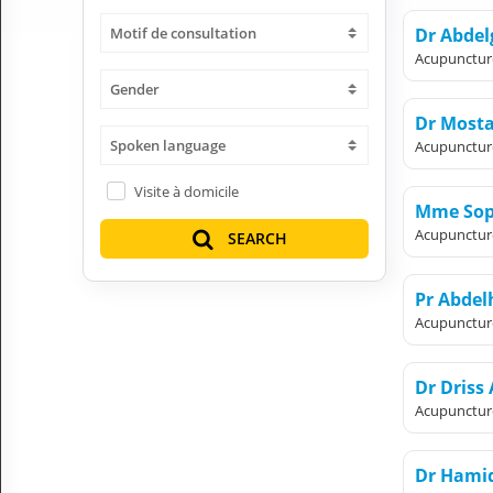
H
Motif de consultation
Dr Abdel
E
Acupunctur
Z
?
Gender
Dr Most
Health professional
Spoken language
Acupunctur
Pharmacy
Visite à domicile
Mme Sop
Pharmaceutical
Acupunctur
SEARCH
Medical questions
Pr Abdel
Clinic
Acupunctur
Laboratory
Dr Driss
Veterinarian
Acupunctur
M
Dr Hami
Y