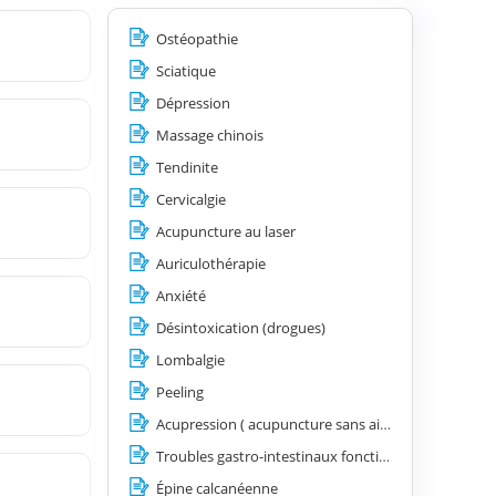
Ostéopathie
Sciatique
Dépression
Massage chinois
Tendinite
Cervicalgie
Acupuncture au laser
Auriculothérapie
Anxiété
Désintoxication (drogues)
Lombalgie
Peeling
Acupression ( acupuncture sans aiguilles)
Troubles gastro-intestinaux fonctionnels (nausées et vomissements, spasmes œsophagiens, hyperacidité, côlon irritable)
Épine calcanéenne