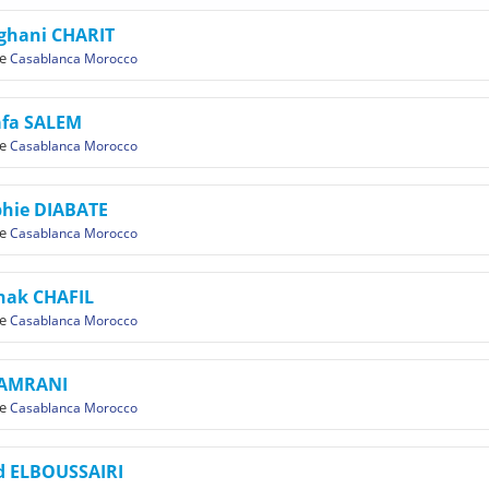
ghani CHARIT
e
Casablanca Morocco
afa SALEM
e
Casablanca Morocco
hie DIABATE
e
Casablanca Morocco
hak CHAFIL
e
Casablanca Morocco
 AMRANI
e
Casablanca Morocco
d ELBOUSSAIRI