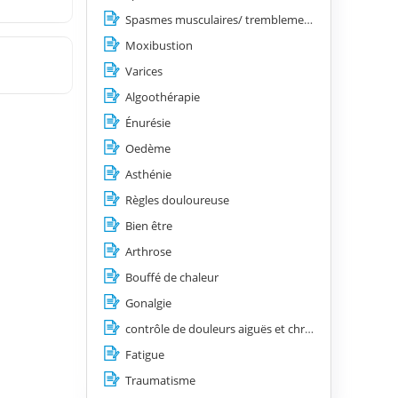
Spasmes musculaires/ tremblements/ les tics/ les contractures
Moxibustion
Varices
Algoothérapie
Énurésie
Oedème
Asthénie
Règles douloureuse
Bien être
Arthrose
Bouffé de chaleur
Gonalgie
contrôle de douleurs aiguës et chroniques
Fatigue
Traumatisme