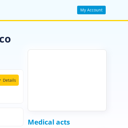
My Account
co
Details
Medical acts