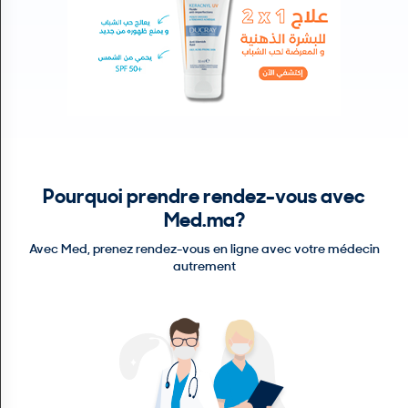
N
C
O
M
P
T
E
FR Français
Pourquoi prendre rendez-vous avec
Se connecter
Med.ma?
Avec Med, prenez rendez-vous en ligne avec votre médecin
autrement