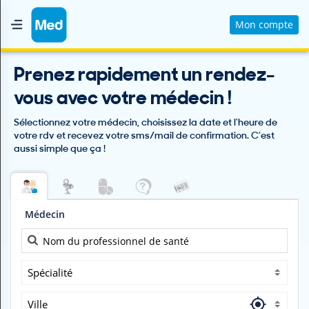
Mon compte
Accueil
Prenez rapidement un rendez-
Qui sommes nous ?
vous avec votre médecin !
Magazine Médical
Sélectionnez votre médecin, choisissez la date et l'heure de
Videos
votre rdv et recevez votre sms/mail de confirmation. C’est
aussi simple que ça !
Nous contacter
V
Médecin
O
U
S
C
H
Spécialité
E
R
Ville
C