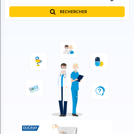
H
E
RECHERCHER
Z
?
Professionnel de santé
Pharmacie
Médicament
Questions médicales
Clinique
Laboratoire
Vétérinaire
M
O