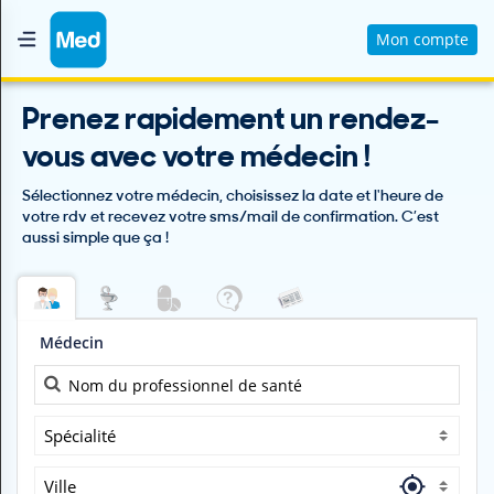
Mon compte
Accueil
Prenez rapidement un rendez-
Qui sommes nous ?
vous avec votre médecin !
Magazine Médical
Sélectionnez votre médecin, choisissez la date et l'heure de
Videos
votre rdv et recevez votre sms/mail de confirmation. C’est
aussi simple que ça !
Nous contacter
V
Médecin
O
U
S
C
H
Spécialité
E
R
Ville
C