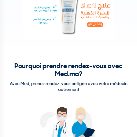
N
C
O
M
P
T
E
FR Français
Pourquoi prendre rendez-vous avec
Se connecter
Med.ma?
Avec Med, prenez rendez-vous en ligne avec votre médecin
autrement