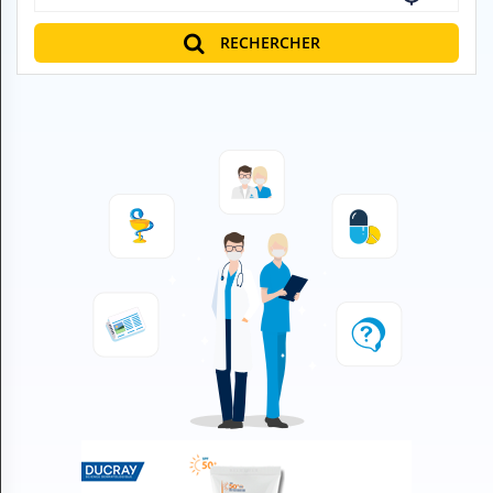
H
E
RECHERCHER
Z
?
Professionnel de santé
Pharmacie
Médicament
Questions médicales
Clinique
Laboratoire
Vétérinaire
M
O