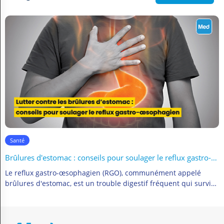
Santé
جلالة العين: اللص الصامت للبصر
جلالة العين، أو المياه البيضاء، هو عبارة عن عتامة تصيب عدسة العين،
وهي الجزء الشفاف الذي يقع خلف قزحية العين. يُعدّ جلالة العين من أكثر أمراض العيون شيوعًا، حيث يصيب ملايين الأشخاص حول العالم،...