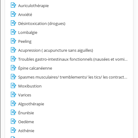
Auriculothérapie
Anxiété
Désintoxication (drogues)
Lombalgie
Peeling
Acupression ( acupuncture sans aiguilles)
Troubles gastro-intestinaux fonctionnels (nausées et vomissements, spasmes œsophagiens, hyperacidité, côlon irritable)
Épine calcanéenne
Spasmes musculaires/ tremblements/ les tics/ les contractures
Moxibustion
Varices
Algoothérapie
Énurésie
Oedème
Asthénie