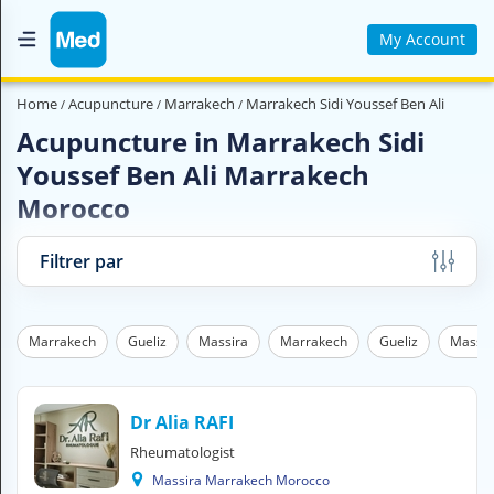
My Account
Home
Home
Acupuncture
Marrakech
Marrakech Sidi Youssef Ben Ali
Who are we ?
Acupuncture in Marrakech Sidi
Youssef Ben Ali Marrakech
Medical Magazine
Morocco
Videos
Filtrer par
Contact us
V
Marrakech
Gueliz
Massira
Marrakech
Gueliz
Massir
O
U
S
C
Dr Alia RAFI
H
E
Rheumatologist
R
Massira Marrakech Morocco
C