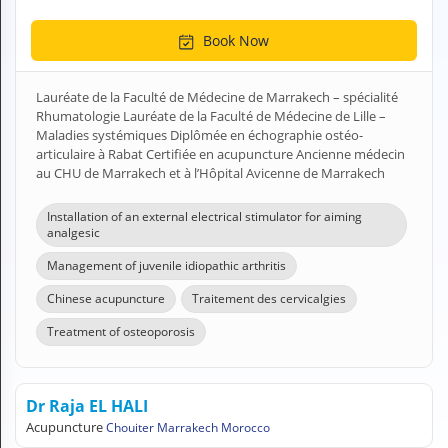
H
E
Book Now
Z
?
Lauréate de la Faculté de Médecine de Marrakech – spécialité
Health professional
Rhumatologie Lauréate de la Faculté de Médecine de Lille –
Maladies systémiques Diplômée en échographie ostéo-
articulaire à Rabat Certifiée en acupuncture Ancienne médecin
Pharmacy
au CHU de Marrakech et à l’Hôpital Avicenne de Marrakech
Pharmaceutical
Installation of an external electrical stimulator for aiming
analgesic
Medical questions
Management of juvenile idiopathic arthritis
Clinic
Chinese acupuncture
Traitement des cervicalgies
Laboratory
Treatment of osteoporosis
Veterinarian
Dr Raja EL HALI
M
Acupuncture
Chouiter Marrakech Morocco
Y