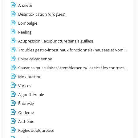
Anxiété
Désintoxication (drogues)
Lombalgie
Peeling
Acupression ( acupuncture sans aiguilles)
Troubles gastro-intestinaux fonctionnels (nausées et vomissements, spasmes œsophagiens, hyperacidité, côlon irritable)
Épine calcanéenne
Spasmes musculaires/ tremblements/ les tics/ les contractures
Moxibustion
Varices
Algoothérapie
Énurésie
Oedème
Asthénie
Règles douloureuse