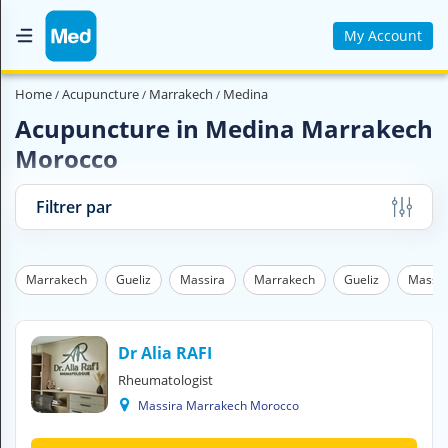
My Account
Home
Home
Acupuncture
Marrakech
Medina
Who are we ?
Acupuncture in Medina Marrakech
Morocco
Medical Magazine
Videos
Filtrer par
Contact us
Marrakech
Gueliz
Massira
Marrakech
Gueliz
Massir
V
O
U
S
Dr Alia RAFI
C
Rheumatologist
H
Massira Marrakech Morocco
E
R
C