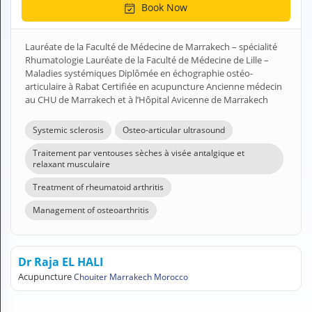
Book Now
H
E
Z
Lauréate de la Faculté de Médecine de Marrakech – spécialité
?
Rhumatologie Lauréate de la Faculté de Médecine de Lille –
Maladies systémiques Diplômée en échographie ostéo-
Health professional
articulaire à Rabat Certifiée en acupuncture Ancienne médecin
au CHU de Marrakech et à l’Hôpital Avicenne de Marrakech
Pharmacy
Systemic sclerosis
Osteo-articular ultrasound
Pharmaceutical
Traitement par ventouses sèches à visée antalgique et
relaxant musculaire
Medical questions
Treatment of rheumatoid arthritis
Clinic
Management of osteoarthritis
Laboratory
Veterinarian
Dr Raja EL HALI
Acupuncture
Chouiter Marrakech Morocco
M
Y