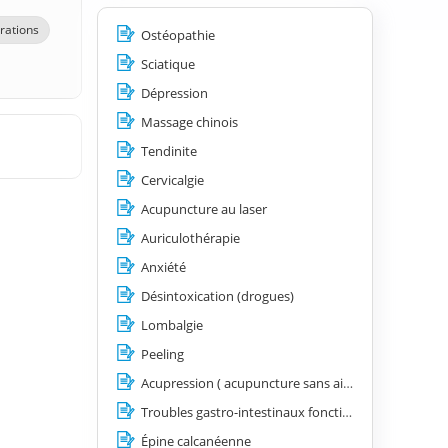
trations
Ostéopathie
Sciatique
Dépression
Massage chinois
Tendinite
Cervicalgie
Acupuncture au laser
Auriculothérapie
Anxiété
Désintoxication (drogues)
Lombalgie
Peeling
Acupression ( acupuncture sans aiguilles)
Troubles gastro-intestinaux fonctionnels (nausées et vomissements, spasmes œsophagiens, hyperacidité, côlon irritable)
Épine calcanéenne