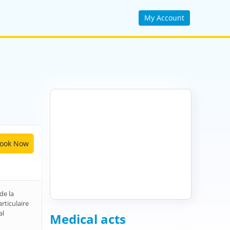
My Account
ook Now
de la
rticulaire
al
Medical acts