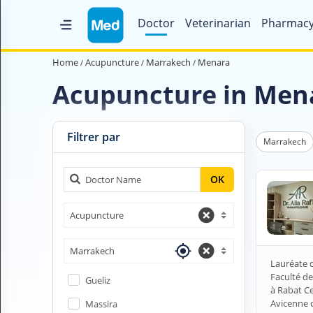
Doctor
Veterinarian
Pharmac
Home
Home
Acupuncture
Marrakech
Menara
Who are we ?
Acupuncture in Men
Medical Magazine
Videos
Filtrer par
Marrakech
Contact us
OK
V
Acupuncture
O
U
S
Marrakech
C
Lauréate d
H
Faculté de
Gueliz
E
à Rabat C
R
Avicenne 
Massira
C