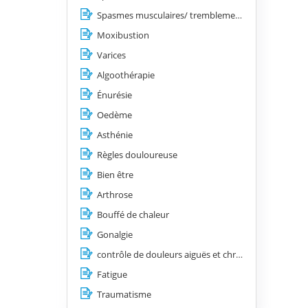
Spasmes musculaires/ tremblements/ les tics/ les contractures
Moxibustion
Varices
Algoothérapie
Énurésie
Oedème
Asthénie
Règles douloureuse
Bien être
Arthrose
Bouffé de chaleur
Gonalgie
contrôle de douleurs aiguës et chroniques
Fatigue
Traumatisme