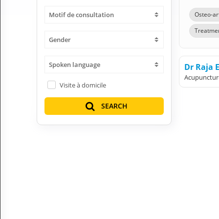
H
Motif de consultation
Osteo-ar
E
Z
Treatmen
?
Gender
Health professional
Spoken language
Dr Raja 
Pharmacy
Acupunctur
Visite à domicile
Pharmaceutical
SEARCH
Medical questions
Clinic
Laboratory
Veterinarian
M
Y