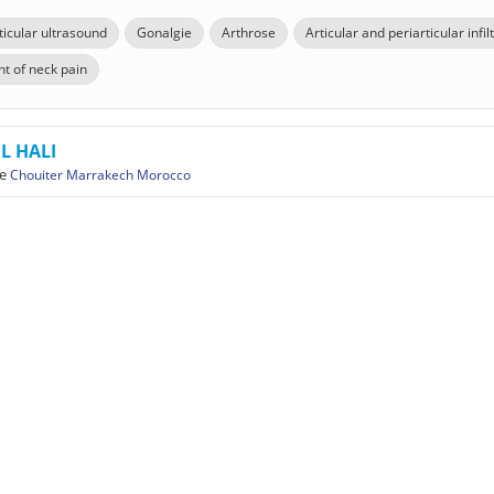
ticular ultrasound
Gonalgie
Arthrose
Articular and periarticular infil
t of neck pain
EL HALI
e
Chouiter Marrakech Morocco