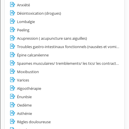
Anxiété
Désintoxication (drogues)
Lombalgie
Peeling
Acupression ( acupuncture sans aiguilles)
Troubles gastro-intestinaux fonctionnels (nausées et vomissements, spasmes œsophagiens, hyperacidité, côlon irritable)
Épine calcanéenne
Spasmes musculaires/ tremblements/ les tics/ les contractures
Moxibustion
Varices
Algoothérapie
Énurésie
Oedème
Asthénie
Règles douloureuse