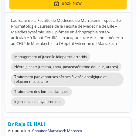
Book Now
H
E
Z
Lauréate de la Faculté de Médecine de Marrakech – spécialité
?
Rhumatologie Lauréate de la Faculté de Médecine de Lille –
Maladies systémiques Diplômée en échographie ostéo-
Health professional
articulaire à Rabat Certifiée en acupuncture Ancienne médecin
au CHU de Marrakech et à l’Hôpital Avicenne de Marrakech
Pharmacy
Management of juvenile idiopathic arthritis
Pharmaceutical
Névralgies (trijumeau, zona, postzostérienne douleur, autres)
Medical questions
Traitement par ventouses sèches à visée antalgique et
relaxant musculaire
Clinic
Traitement des lombosciatiques
Laboratory
Injection acide hyaluronique
Veterinarian
Dr Raja EL HALI
M
Acupuncture
Chouiter Marrakech Morocco
Y