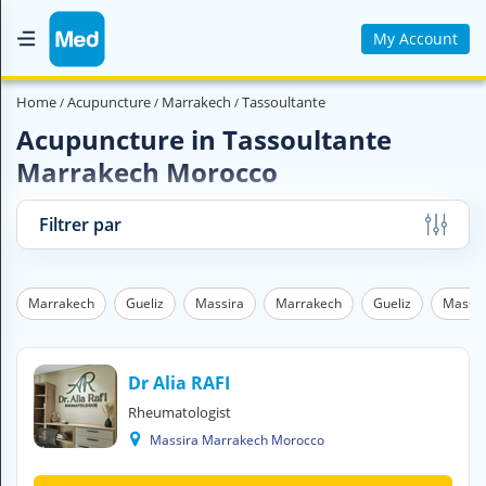
My Account
Home
Home
Acupuncture
Marrakech
Tassoultante
Who are we ?
Acupuncture in Tassoultante
Marrakech Morocco
Medical Magazine
Videos
Filtrer par
Contact us
Marrakech
Gueliz
Massira
Marrakech
Gueliz
Massir
V
O
U
S
Dr Alia RAFI
C
Rheumatologist
H
Massira Marrakech Morocco
E
R
C