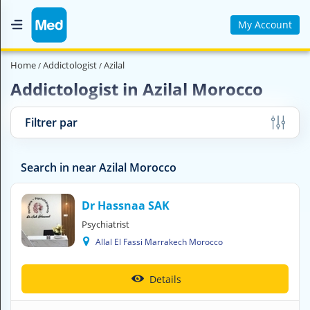
My Account
Home
Home
Addictologist
Azilal
Who are we ?
Addictologist in Azilal Morocco
Medical Magazine
Filtrer par
Videos
Contact us
Search in near Azilal Morocco
V
Dr Hassnaa SAK
O
Psychiatrist
U
Allal El Fassi Marrakech Morocco
S
C
H
Details
E
R
C