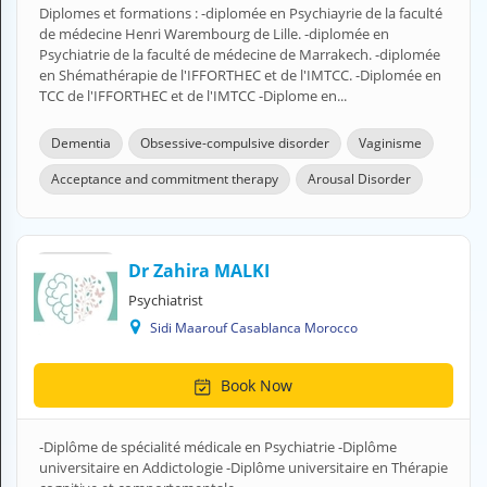
Diplomes et formations : -diplomée en Psychiayrie de la faculté
H
de médecine Henri Warembourg de Lille. -diplomée en
E
Psychiatrie de la faculté de médecine de Marrakech. -diplomée
Z
en Shémathérapie de l'IFFORTHEC et de l'IMTCC. -Diplomée en
?
TCC de l'IFFORTHEC et de l'IMTCC -Diplome en...
Health professional
Dementia
Obsessive-compulsive disorder
Vaginisme
Pharmacy
Acceptance and commitment therapy
Arousal Disorder
Pharmaceutical
Medical questions
Dr Zahira MALKI
Psychiatrist
Clinic
Sidi Maarouf Casablanca Morocco
Laboratory
Book Now
Veterinarian
-Diplôme de spécialité médicale en Psychiatrie -Diplôme
M
universitaire en Addictologie -Diplôme universitaire en Thérapie
Y