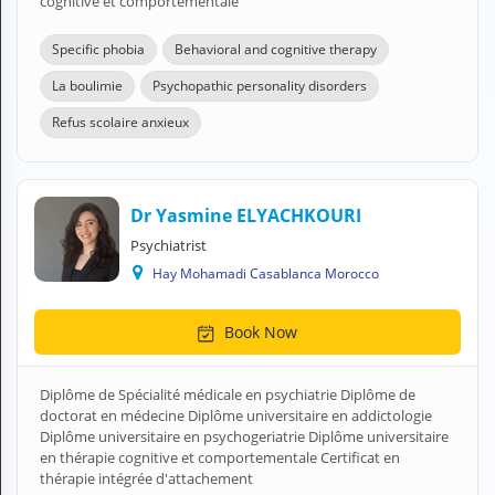
cognitive et comportementale
A
C
Specific phobia
Behavioral and cognitive therapy
C
O
La boulimie
Psychopathic personality disorders
U
N
Refus scolaire anxieux
T
EN English
Dr Yasmine ELYACHKOURI
Sign in
Psychiatrist
Hay Mohamadi Casablanca Morocco
Book Now
Diplôme de Spécialité médicale en psychiatrie Diplôme de
doctorat en médecine Diplôme universitaire en addictologie
Diplôme universitaire en psychogeriatrie Diplôme universitaire
en thérapie cognitive et comportementale Certificat en
thérapie intégrée d'attachement