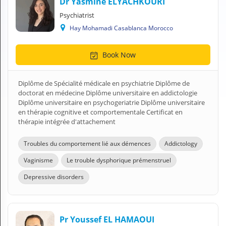
Dr Yasmine ELYACHKOURI
A
Psychiatrist
C
C
Hay Mohamadi Casablanca Morocco
O
U
Book Now
N
T
Diplôme de Spécialité médicale en psychiatrie Diplôme de
EN English
doctorat en médecine Diplôme universitaire en addictologie
Diplôme universitaire en psychogeriatrie Diplôme universitaire
Sign in
en thérapie cognitive et comportementale Certificat en
thérapie intégrée d'attachement
Troubles du comportement lié aux démences
Addictology
Vaginisme
Le trouble dysphorique prémenstruel
Depressive disorders
Pr Youssef EL HAMAOUI