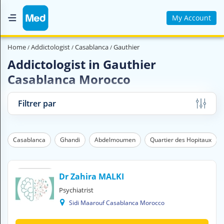
My Account
Home
Home
Addictologist
Casablanca
Gauthier
Who are we ?
Addictologist in Gauthier
Casablanca Morocco
Medical Magazine
Videos
Filtrer par
Contact us
Casablanca
Ghandi
Abdelmoumen
Quartier des Hopitaux
V
O
U
S
Dr Zahira MALKI
C
Psychiatrist
H
Sidi Maarouf Casablanca Morocco
E
R
C