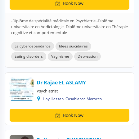
Book Now
H
E
Z
-Diplôme de spécialité médicale en Psychiatrie -Diplôme
?
universitaire en Addictologie -Diplôme universitaire en Thérapie
cognitive et comportementale
Health professional
La cyberdépendance
Idées suicidaires
Pharmacy
Eating disorders
Vaginisme
Depression
Pharmaceutical
Medical questions
Dr Rajae EL ASLAMY
Clinic
Psychiatrist
Hay Hassani Casablanca Morocco
Laboratory
Veterinarian
Book Now
M
Y