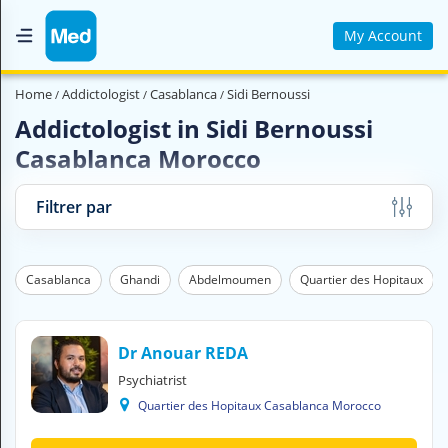
My Account
Home
Home
Addictologist
Casablanca
Sidi Bernoussi
Who are we ?
Addictologist in Sidi Bernoussi
Casablanca Morocco
Medical Magazine
Videos
Filtrer par
Contact us
Casablanca
Ghandi
Abdelmoumen
Quartier des Hopitaux
V
O
U
S
Dr Anouar REDA
C
Psychiatrist
H
Quartier des Hopitaux Casablanca Morocco
E
R
C