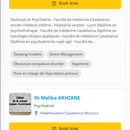
Book Now
H
E
Z
Doctorat en Psychiatrie - Faculté de médecine Casablanca
?
Ancien médecin interne - Hôpital le vinatier - Lyon Diplôme en
psychothérapie - Faculté de médecine Casablanca Diplôme en
Health professional
Sexologie clinique appliquée - Faculté de médecine Casablanca
Diplôme en psychiatrie du sujet agé - Faculté de...
Pharmacy
Sleeping troubles
Stress Management
Pharmaceutical
Obsessive-compulsive disorder
Vaginisme
Medical questions
Prise en charge de l'éjaculation précoce
Clinic
Laboratory
Dr Malika ARHZANE
Psychiatrist
Veterinarian
Abdelmoumen Casablanca Morocco
M
Book Now
Y