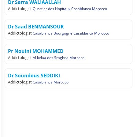
Dr Sarra WALIAALLAH
A
Addictologist
Quartier des Hopitaux Casablanca Morocco
C
C
O
Dr Saad BENMANSOUR
U
Addictologist
N
Casablanca Bourgogne Casablanca Morocco
T
Pr Nouini MOHAMMED
EN English
Addictologist
Al kelaa des Sraghna Morocco
Sign in
Dr Soundous SEDDIKI
Addictologist
Casablanca Morocco