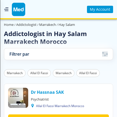
My Account
Home
Home
Addictologist
Marrakech
Hay Salam
Who are we ?
Addictologist in Hay Salam
Marrakech Morocco
Medical Magazine
Videos
Filtrer par
Contact us
Marrakech
Allal El Fassi
Marrakech
Allal El Fassi
V
O
U
S
Dr Hassnaa SAK
C
Psychiatrist
H
Allal El Fassi Marrakech Morocco
E
R
C