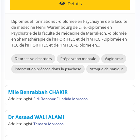
Details
H
E
Z
Diplomes et formations : -diplomée en Psychiayrie de la faculté
?
de médecine Henri Warembourg de Lille. -diplomée en
Psychiatrie de la faculté de médecine de Marrakech. -diplomée
Health professional
en Shémathérapie de l'IFFORTHEC et de l'IMTCC. -Diplomée en
TCC de l'IFFORTHEC et de l'IMTCC -Diplome en...
Pharmacy
Depressive disorders
Préparation mentale
Vaginisme
Pharmaceutical
Intervention précoce dans la psychose
Attaque de panique
Medical questions
Clinic
Mlle Benrabbah CHAKIR
Addictologist
Sidi Bennour El jadida Morocco
Laboratory
Veterinarian
Dr Assaad WALI ALAMI
Addictologist
Temara Morocco
M
Y