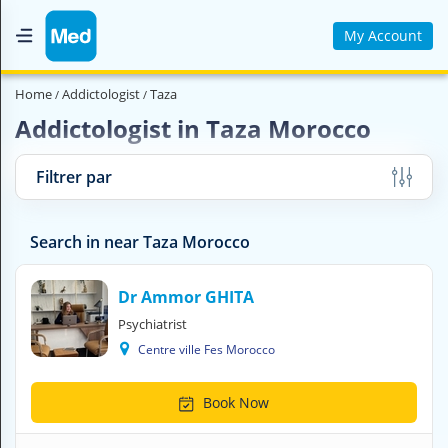
My Account
Home
Home
Addictologist
Taza
Who are we ?
Addictologist in Taza Morocco
Medical Magazine
Filtrer par
Videos
Contact us
Search in near Taza Morocco
V
Dr Ammor GHITA
O
Psychiatrist
U
Centre ville Fes Morocco
S
C
H
Book Now
E
R
C