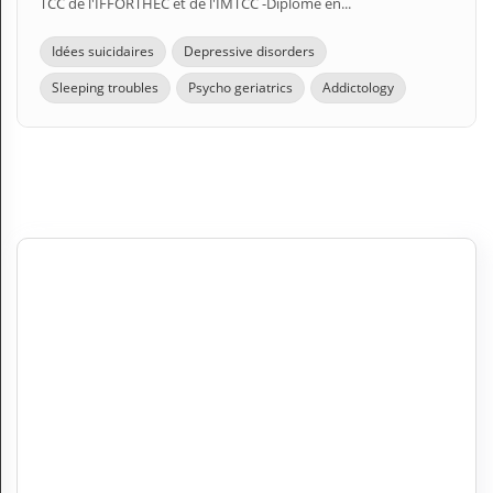
TCC de l'IFFORTHEC et de l'IMTCC -Diplome en...
Idées suicidaires
Depressive disorders
Sleeping troubles
Psycho geriatrics
Addictology