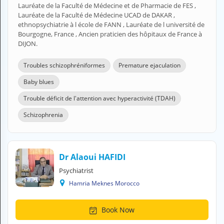
Lauréate de la Faculté de Médecine et de Pharmacie de FES ,
H
Lauréate de la Faculté de Médecine UCAD de DAKAR ,
E
ethnopsychiatrie à l école de FANN , Lauréate de l université de
Z
Bourgogne, France , Ancien praticien des hôpitaux de France à
?
DIJON.
Health professional
Troubles schizophréniformes
Premature ejaculation
Pharmacy
Baby blues
Trouble déficit de l'attention avec hyperactivité (TDAH)
Pharmaceutical
Schizophrenia
Medical questions
Clinic
Dr Alaoui HAFIDI
Laboratory
Psychiatrist
Hamria Meknes Morocco
Veterinarian
Book Now
M
Y