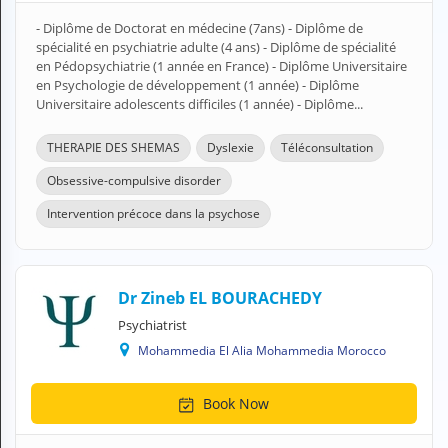
A
- Diplôme de Doctorat en médecine (7ans) - Diplôme de
C
spécialité en psychiatrie adulte (4 ans) - Diplôme de spécialité
C
en Pédopsychiatrie (1 année en France) - Diplôme Universitaire
O
en Psychologie de développement (1 année) - Diplôme
U
Universitaire adolescents difficiles (1 année) - Diplôme...
N
T
THERAPIE DES SHEMAS
Dyslexie
Téléconsultation
EN English
Obsessive-compulsive disorder
Intervention précoce dans la psychose
Sign in
Dr Zineb EL BOURACHEDY
Psychiatrist
Mohammedia El Alia Mohammedia Morocco
Book Now