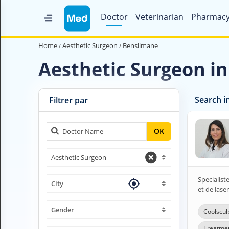
Doctor
Veterinarian
Pharmac
Home
Home
Aesthetic Surgeon
Benslimane
Who are we ?
Aesthetic Surgeon i
Medical Magazine
Search i
Videos
Filtrer par
Contact us
OK
V
Aesthetic Surgeon
O
U
S
Specialis
City
C
et de lase
H
E
Gender
Coolsculp
R
C
Treatmen