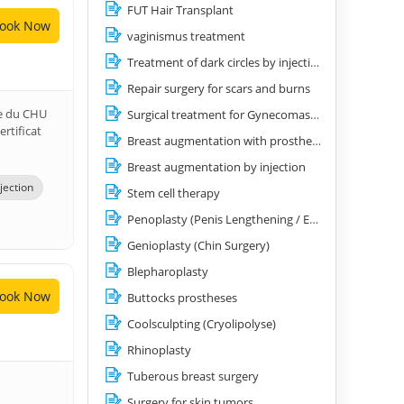
FUT Hair Transplant
ook Now
vaginismus treatment
Treatment of dark circles by injection of hyaluronic acid
Repair surgery for scars and burns
ne du CHU
Surgical treatment for Gynecomastia
rtificat
Breast augmentation with prostheses
Breast augmentation by injection
jection
Stem cell therapy
Penoplasty (Penis Lengthening / Enlargement)
Genioplasty (Chin Surgery)
Blepharoplasty
ook Now
Buttocks prostheses
Coolsculpting (Cryolipolyse)
Rhinoplasty
Tuberous breast surgery
Surgery for skin tumors