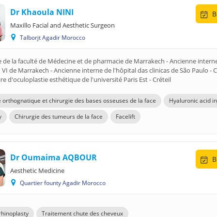
Dr Khaoula NINI
B
Maxillo Facial and Aesthetic Surgeon
Talborjt Agadir Morocco
e de la faculté de Médecine et de pharmacie de Marrakech - Ancienne inter
 de Marrakech - Ancienne interne de l'hôpital das clinicas de São Paulo - Ce
re d'oculoplastie esthétique de l'université Paris Est - Créteil
e orthognatique et chirurgie des bases osseuses de la face
Hyaluronic acid in
y
Chirurgie des tumeurs de la face
Facelift
Dr Oumaima AQBOUR
B
Aesthetic Medicine
Quartier founty Agadir Morocco
rhinoplasty
Traitement chute des cheveux