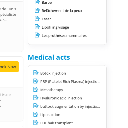
Barbe
e de Tunis
Relâchement de la peux
pécialiste
Laser
 •...
Lipofiling visage
Les prothèses mammaires
Medical acts
ook Now
Botox injection
PRP (Platelet Rich Plasma) injection for hair loss
Mesotherapy
ltés de
Hyaluronic acid injection
•
s
buttock augmentation by injection of hyaluronic acids
Liposuction
FUE hair transplant