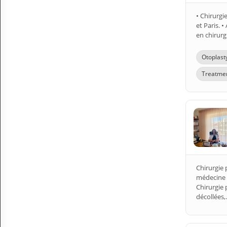
A
• Chirurgi
C
et Paris. 
C
en chirurg
O
U
N
Otoplast
T
Treatment
EN English
Sign in
Chirurgie 
médecine d
Chirurgie p
décollées,.