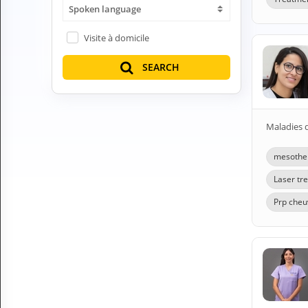
Spoken language
H
E
Z
Visite à domicile
?
SEARCH
Health professional
Pharmacy
Maladies 
Pharmaceutical
mesother
Medical questions
Laser tr
Clinic
Prp cheu
Laboratory
Veterinarian
M
Y