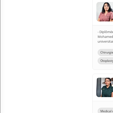
- Diplômé
Mohamed VI
universitai
Chirurgi
Otoplast
Medical 