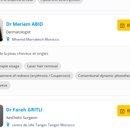
Dr Meriem ABID
B
Dermatologist
Mhamid Marrakech Morocco
de la peau cheveux et ongles
apie visage
Laser hair removal
eatment of redness (erythrosis / Couperosis)
Conventional dynamic photothe
veux
Dr Farah GRITLI
B
Aesthetic Surgeon
centre de ville Tanger Tanger Morocco