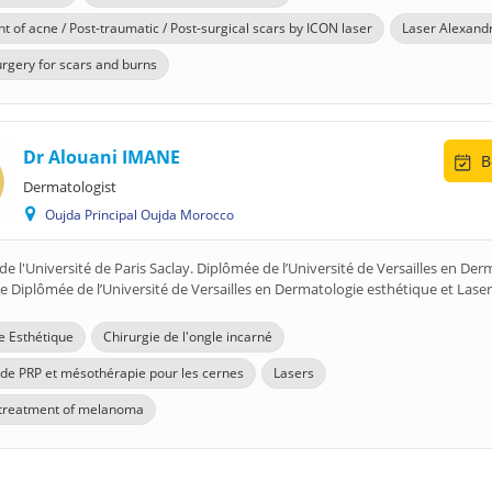
t of acne / Post-traumatic / Post-surgical scars by ICON laser
Laser Alexandr
urgery for scars and burns
Dr Alouani IMANE
B
Dermatologist
Oujda Principal Oujda Morocco
e l'Université de Paris Saclay. Diplômée de l’Université de Versailles en Der
le Diplômée de l’Université de Versailles en Dermatologie esthétique et Lase
 Esthétique
Chirurgie de l'ongle incarné
n de PRP et mésothérapie pour les cernes
Lasers
 treatment of melanoma