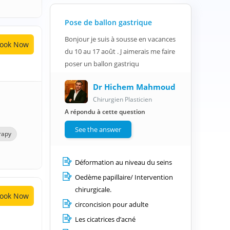
Pose de ballon gastrique
Bonjour je suis à sousse en vacances
ook Now
du 10 au 17 août . J aimerais me faire
poser un ballon gastriqu
Dr Hichem Mahmoud
Chirurgien Plasticien
A répondu à cette question
See the answer
rapy
Déformation au niveau du seins
Oedème papillaire/ Intervention
chirurgicale.
ook Now
circoncision pour adulte
Les cicatrices d’acné