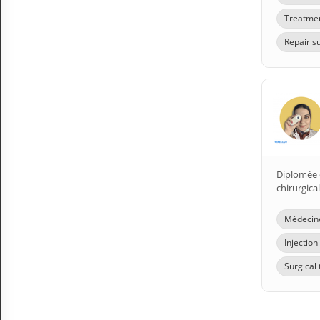
Treatmen
Repair s
Diplomée d
chirurgica
Médecine
Injectio
Surgical