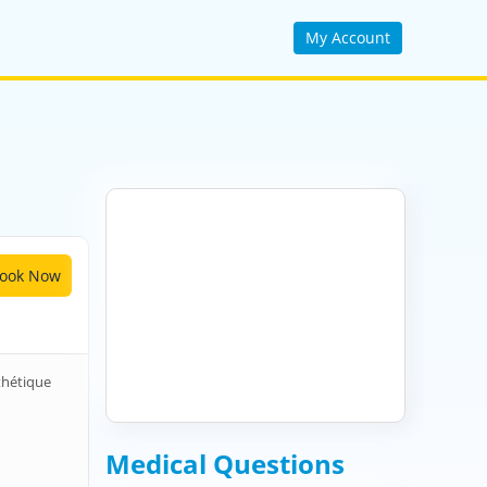
My Account
ook Now
thétique
Medical Questions