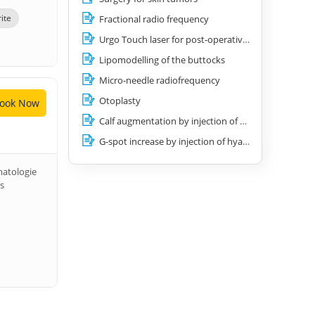
ite
Fractional radio frequency
Urgo Touch laser for post-operative scars
Lipomodelling of the buttocks
Micro-needle radiofrequency
Otoplasty
ook Now
Calf augmentation by injection of hyaluronic acid
G-spot increase by injection of hyaluronic acid
matologie
rs