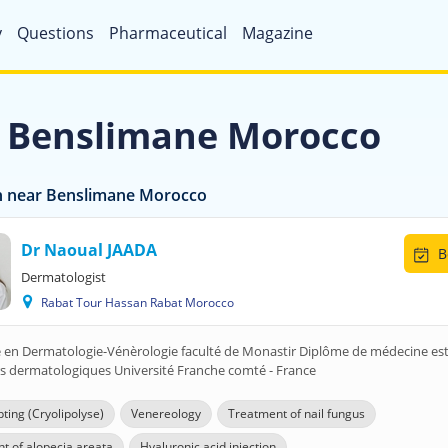
y
Questions
Pharmaceutical
Magazine
n Benslimane Morocco
n near Benslimane Morocco
Dr Naoual JAADA
B
Dermatologist
Rabat Tour Hassan Rabat Morocco
te en Dermatologie-Vénèrologie faculté de Monastir Diplôme de médecine es
rs dermatologiques Université Franche comté - France
ting (Cryolipolyse)
Venereology
Treatment of nail fungus
t of alopecia areata
Hyaluronic acid injection