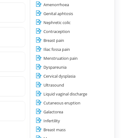
Amenorrhoea
Genital aphtosis
Nephretic colic
Contraception
Breast pain
Iliac fossa pain
Menstruation pain
Dyspareunia
Cervical dysplasia
Ultrasound
Liquid vaginal discharge
Cutaneous eruption
Galactorea
Infertility
Breast mass