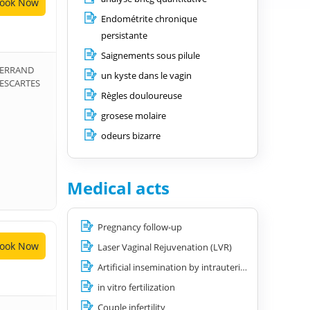
ook Now
Endométrite chronique
persistante
Saignements sous pilule
 FERRAND
un kyste dans le vagin
DESCARTES
Règles douloureuse
grosese molaire
odeurs bizarre
Medical acts
Pregnancy follow-up
ook Now
Laser Vaginal Rejuvenation (LVR)
Artificial insemination by intrauterine or intra-cervical route
in vitro fertilization
Couple infertility