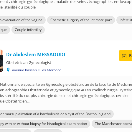
nt , chirurgie gynécologique , maladie des seins , échographies, endoscopi
e, stérilité du couple
n evacuation of the vagina
Cosmetic surgery of the intimate part
Infertili
rique
Couple infertility
Dr Abdeslem MESSAOUDI
B
Obstetrician Gynecologist
avenue hassan II Fes Morocco
ationnal de specialité en Gynécologie obstétrique de la faculté de Medcin
en echographie Obstétricale et gynecologique 4D en coeliochirurgie Hystér
e, stérilité du couple, chirurgie du sein et chirurgie gynécologique. ●Ancien
e Obstétricien...
r marsupialization of a bartholinitis or a cyst of the Bartholin gland
py with or without biopsy for histological examination
The Manchester opera