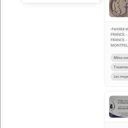
A
C
C
O
U
-Fertilit
N
FRANCE. -
T
FRANCE. 
MONTPELL
EN English
Méso zon
Sign in
Treatmen
Les moye