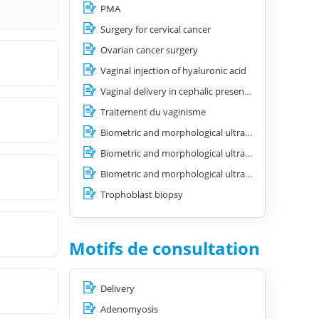
PMA
Surgery for cervical cancer
Ovarian cancer surgery
Vaginal injection of hyaluronic acid
Vaginal delivery in cephalic presentation
Traitement du vaginisme
Biometric and morphological ultrasound in the 1st trimester
Biometric and morphological ultrasound in the 2nd trimester
Biometric and morphological ultrasound in the 3rd trimester
Trophoblast biopsy
Motifs de consultation
Delivery
Adenomyosis