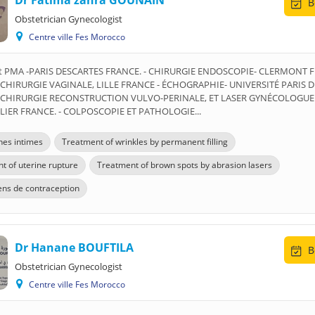
Dr Fatima zahra GOUNAIN
B
Obstetrician Gynecologist
Centre ville Fes Morocco
é et PMA -PARIS DESCARTES FRANCE. - CHIRURGIE ENDOSCOPIE- CLERMONT
 CHIRURGIE VAGINALE, LILLE FRANCE - ÉCHOGRAPHIE- UNIVERSITÉ PARIS 
- CHIRURGIE RECONSTRUCTION VULVO-PERINALE, ET LASER GYNÉCOLOGUE
IER FRANCE. - COLPOSCOPIE ET PATHOLOGIE...
es intimes
Treatment of wrinkles by permanent filling
t of uterine rupture
Treatment of brown spots by abrasion lasers
ns de contraception
Dr Hanane BOUFTILA
B
Obstetrician Gynecologist
Centre ville Fes Morocco