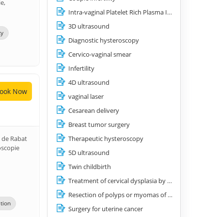
e,
Intra-vaginal Platelet Rich Plasma Injection
3D ultrasound
ty
Diagnostic hysteroscopy
Cervico-vaginal smear
Infertility
4D ultrasound
ook Now
vaginal laser
Cesarean delivery
Breast tumor surgery
Therapeutic hysteroscopy
e de Rabat
oscopie
5D ultrasound
Twin childbirth
Treatment of cervical dysplasia by simple laser vaporization or electrocoagulation
Resection of polyps or myomas of the uterus
tion
Surgery for uterine cancer