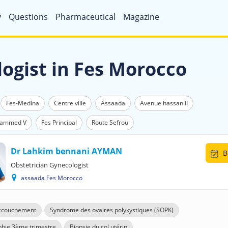
y
Questions
Pharmaceutical
Magazine
ogist in Fes Morocco
Fes-Medina
Centre ville
Assaada
Avenue hassan II
hammed V
Fes Principal
Route Sefrou
Dr Lahkim bennani AYMAN
B
Obstetrician Gynecologist
assaada Fes Morocco
accouchement
Syndrome des ovaires polykystiques (SOPK)
hie 3ème trimestre
Biopsie du col utérin