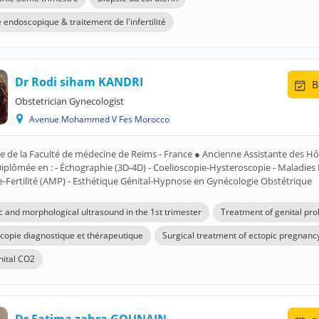
 endoscopique & traitement de l'infertilité
Dr Rodi siham KANDRI
B
Obstetrician Gynecologist
Avenue Mohammed V Fes Morocco
e de la Faculté de médecine de Reims - France ● Ancienne Assistante des H
iplômée en : - Échographie (3D-4D) - Coelioscopie-Hysteroscopie - Maladies 
-Fertilité (AMP) - Esthétique Génital-Hypnose en Gynécologie Obstétrique
c and morphological ultrasound in the 1st trimester
Treatment of genital pro
copie diagnostique et thérapeutique
Surgical treatment of ectopic pregnanc
nital CO2