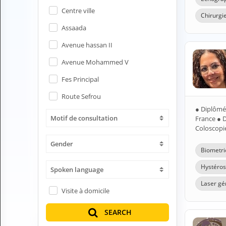
H
Centre ville
Chirurgie
E
Z
Assaada
?
Avenue hassan II
Health professional
Avenue Mohammed V
Pharmacy
Fes Principal
Route Sefrou
Pharmaceutical
● Diplômé
Motif de consultation
France ● D
Medical questions
Coloscopie
Clinic
Gender
Biometri
Laboratory
Hystéros
Spoken language
Laser gé
Veterinarian
Visite à domicile
SEARCH
M
Y