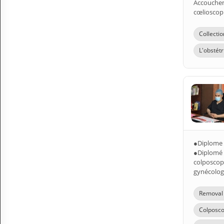
Accoucheme
cœlioscopi
Collectio
L'obstét
●Diplome N
●Diplomé 
colposcopi
gynécologu
Removal o
Colposco