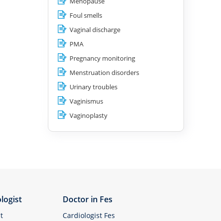
Menopause
Foul smells
Vaginal discharge
PMA
Pregnancy monitoring
Menstruation disorders
Urinary troubles
Vaginismus
Vaginoplasty
logist
Doctor in Fes
t
Cardiologist Fes