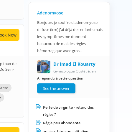
Adenomyose
Bonjours je souffre d'adenomyose
diffuse (irm) j'ai déjà des enfants mais
ook Now
les symptômes me donnent
beaucoup de mal des règles
hémorragique avec gros...
Dr Imad El Kouarty
ôpitaux de
Du Sein-
Gynécologue Obstétricien
A répondu à cette question
lapse
See the answer
y
Perte de virginité - retard des
règles ?
Règle peu abondante
analyse bhcg quantitative