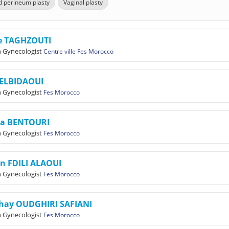
d perineum plasty
Vaginal plasty
e TAGHZOUTI
n Gynecologist
Centre ville Fes Morocco
 ELBIDAOUI
n Gynecologist
Fes Morocco
a BENTOURI
n Gynecologist
Fes Morocco
n FDILI ALAOUI
n Gynecologist
Fes Morocco
lhay OUDGHIRI SAFIANI
n Gynecologist
Fes Morocco