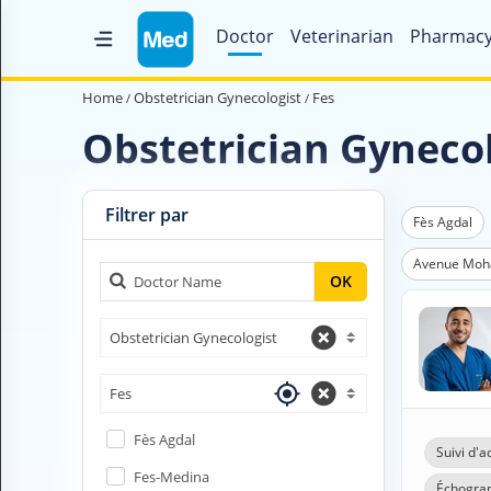
Doctor
Veterinarian
Pharmac
Home
Home
Obstetrician Gynecologist
Fes
Who are we ?
Obstetrician Gynecol
Medical Magazine
Videos
Filtrer par
Fès Agdal
Contact us
Avenue Mo
OK
V
Obstetrician Gynecologist
O
U
S
Fes
C
H
Fès Agdal
E
Suivi d'
R
Fes-Medina
C
Échograp