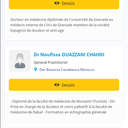
Details
H
E
Z
docteur en médecine diplômée de l'université de Grenade ex
?
médecin interne de CHU de Grenade membre de la société
Espagnol de douleur et anti-age
Health professional
Pharmacy
Dr Noufissa OUAZZANI CHAHDI
Pharmaceutical
General Practitioner
Medical questions
Dar Bouazza Casablanca Morocco
Clinic
Details
Laboratory
- Diplomé de la faculté de médecine de Monastir (Tunisie) - DU
Veterinarian
Prise en charge de la douleur et soins palliatifs à la faculté de
médecine de Rabat - Formation en échographie générale
M
Y