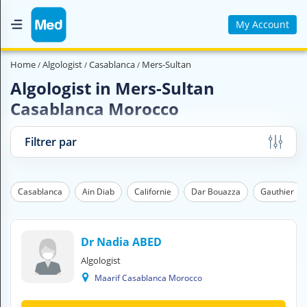
My Account
Home
Home
Algologist
Casablanca
Mers-Sultan
Who are we ?
Algologist in Mers-Sultan
Casablanca Morocco
Medical Magazine
Videos
Filtrer par
Contact us
Casablanca
Ain Diab
Californie
Dar Bouazza
Gauthier
V
O
U
S
Dr Nadia ABED
C
Algologist
H
Maarif Casablanca Morocco
E
R
C