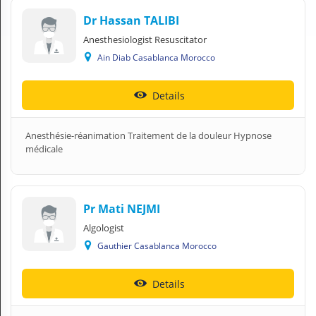
A
Dr Hassan TALIBI
C
C
Anesthesiologist Resuscitator
O
Ain Diab Casablanca Morocco
U
N
T
Details
EN English
Anesthésie-réanimation Traitement de la douleur Hypnose
médicale
Sign in
Pr Mati NEJMI
Algologist
Gauthier Casablanca Morocco
Details