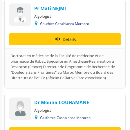
A
Pr Mati NEJMI
C
C
Algologist
O
Gauthier Casablanca Morocco
U
N
T
Details
EN English
Doctorat en médecine de la Faculté de médecine et de
pharmacie de Rabat. Spécialité en Anesthésie-Réanimation à
Sign in
Besançon (France) Directeur de Programme de Recherche de
"Douleurs Sans Frontières" au Maroc Membre du Board des
Directeurs de l'APCA (African Palliative Care Association)
Dr Mouna LOUHAMANE
Algologist
Californie Casablanca Morocco