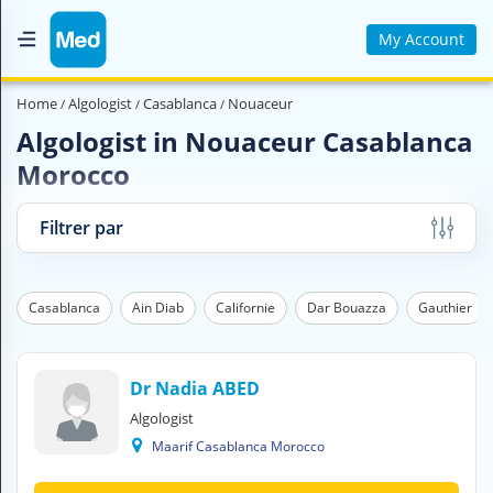
My Account
Home
Home
Algologist
Casablanca
Nouaceur
Who are we ?
Algologist in Nouaceur Casablanca
Morocco
Medical Magazine
Videos
Filtrer par
Contact us
Casablanca
Ain Diab
Californie
Dar Bouazza
Gauthier
V
O
U
S
Dr Nadia ABED
C
Algologist
H
Maarif Casablanca Morocco
E
R
C