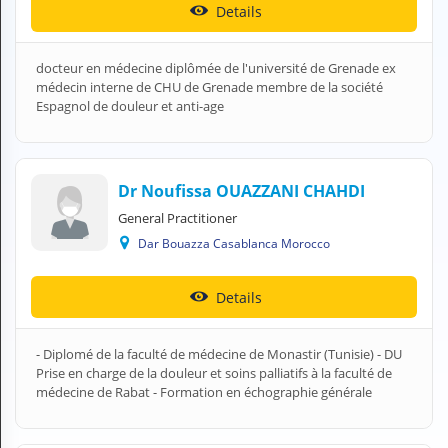
Details
H
E
Z
docteur en médecine diplômée de l'université de Grenade ex
?
médecin interne de CHU de Grenade membre de la société
Espagnol de douleur et anti-age
Health professional
Pharmacy
Dr Noufissa OUAZZANI CHAHDI
Pharmaceutical
General Practitioner
Medical questions
Dar Bouazza Casablanca Morocco
Clinic
Details
Laboratory
- Diplomé de la faculté de médecine de Monastir (Tunisie) - DU
Veterinarian
Prise en charge de la douleur et soins palliatifs à la faculté de
médecine de Rabat - Formation en échographie générale
M
Y