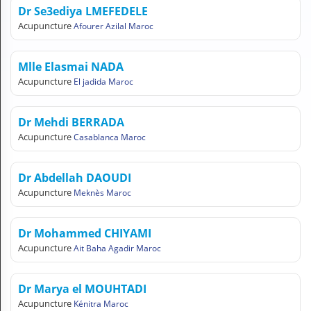
N
Dr Se3ediya LMEFEDELE
C
Acupuncture
Afourer Azilal Maroc
O
M
P
Mlle Elasmai NADA
T
Acupuncture
El jadida Maroc
E
FR Français
Dr Mehdi BERRADA
Acupuncture
Casablanca Maroc
Se connecter
Dr Abdellah DAOUDI
Acupuncture
Meknès Maroc
Dr Mohammed CHIYAMI
Acupuncture
Ait Baha Agadir Maroc
Dr Marya el MOUHTADI
Acupuncture
Kénitra Maroc