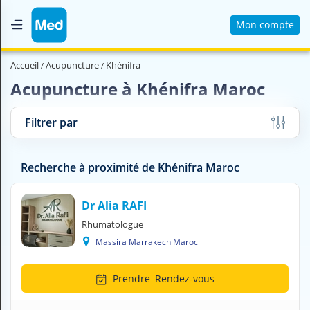
Mon compte
Accueil
Accueil
Acupuncture
Khénifra
Qui sommes nous ?
Acupuncture à Khénifra Maroc
Magazine Médical
Filtrer par
Videos
Nous contacter
Recherche à proximité de Khénifra Maroc
V
Dr Alia RAFI
O
Rhumatologue
U
Massira Marrakech Maroc
S
C
H
Prendre
Rendez-vous
E
R
C