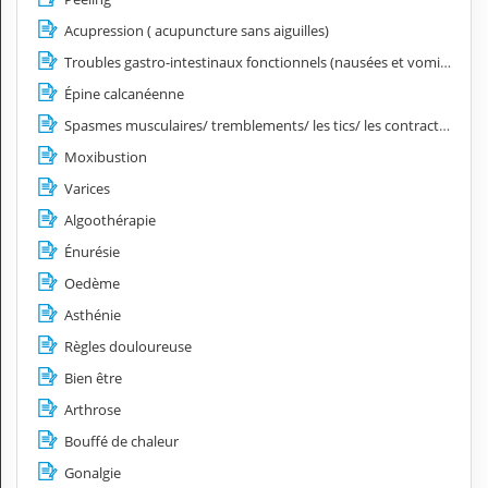
Acupression ( acupuncture sans aiguilles)
Troubles gastro-intestinaux fonctionnels (nausées et vomissements, spasmes œsophagiens, hyperacidité, côlon irritable)
Épine calcanéenne
Spasmes musculaires/ tremblements/ les tics/ les contractures
Moxibustion
Varices
Algoothérapie
Énurésie
Oedème
Asthénie
Règles douloureuse
Bien être
Arthrose
Bouffé de chaleur
Gonalgie