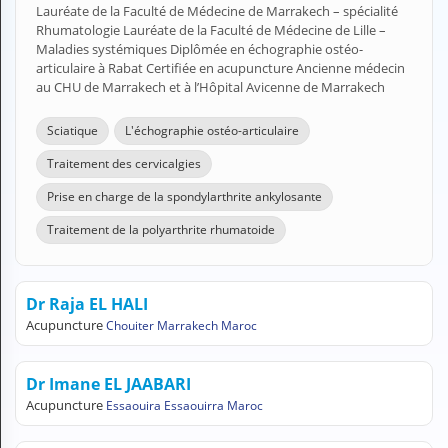
Lauréate de la Faculté de Médecine de Marrakech – spécialité
H
Rhumatologie Lauréate de la Faculté de Médecine de Lille –
E
Maladies systémiques Diplômée en échographie ostéo-
Z
articulaire à Rabat Certifiée en acupuncture Ancienne médecin
?
au CHU de Marrakech et à l’Hôpital Avicenne de Marrakech
Professionnel de santé
Sciatique
L'échographie ostéo-articulaire
Pharmacie
Traitement des cervicalgies
Prise en charge de la spondylarthrite ankylosante
Médicament
Traitement de la polyarthrite rhumatoide
Questions médicales
Clinique
Dr Raja EL HALI
Laboratoire
Acupuncture
Chouiter Marrakech Maroc
Vétérinaire
Dr Imane EL JAABARI
Acupuncture
Essaouira Essaouirra Maroc
M
O