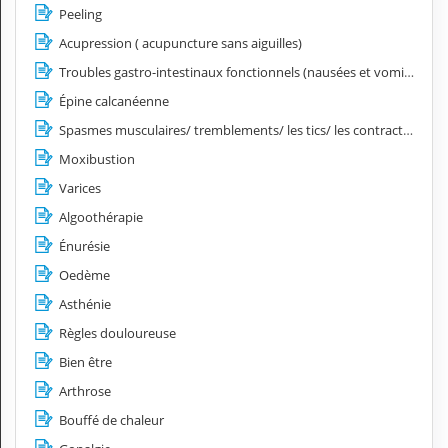
Peeling
Acupression ( acupuncture sans aiguilles)
Troubles gastro-intestinaux fonctionnels (nausées et vomissements, spasmes œsophagiens, hyperacidité, côlon irritable)
Épine calcanéenne
Spasmes musculaires/ tremblements/ les tics/ les contractures
Moxibustion
Varices
Algoothérapie
Énurésie
Oedème
Asthénie
Règles douloureuse
Bien être
Arthrose
Bouffé de chaleur