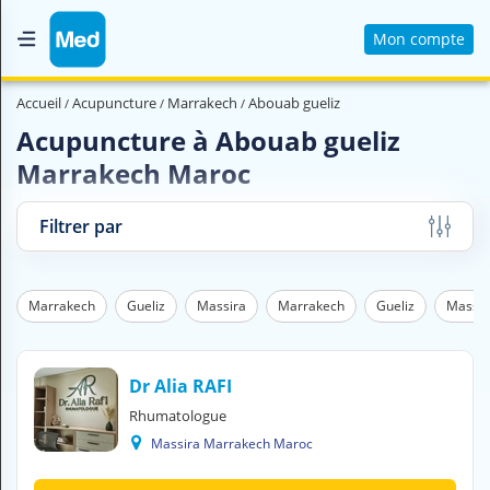
Mon compte
Accueil
Accueil
Acupuncture
Marrakech
Abouab gueliz
Qui sommes nous ?
Acupuncture à Abouab gueliz
Marrakech Maroc
Magazine Médical
Videos
Filtrer par
Nous contacter
Marrakech
Gueliz
Massira
Marrakech
Gueliz
Massir
V
O
U
S
Dr Alia RAFI
C
Rhumatologue
H
Massira Marrakech Maroc
E
R
C