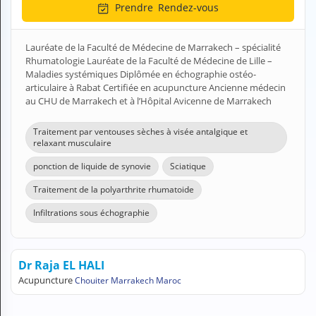
Prendre
Rendez-vous
H
E
Z
Lauréate de la Faculté de Médecine de Marrakech – spécialité
?
Rhumatologie Lauréate de la Faculté de Médecine de Lille –
Maladies systémiques Diplômée en échographie ostéo-
Professionnel de santé
articulaire à Rabat Certifiée en acupuncture Ancienne médecin
au CHU de Marrakech et à l’Hôpital Avicenne de Marrakech
Pharmacie
Traitement par ventouses sèches à visée antalgique et
Médicament
relaxant musculaire
ponction de liquide de synovie
Sciatique
Questions médicales
Traitement de la polyarthrite rhumatoide
Clinique
Infiltrations sous échographie
Laboratoire
Vétérinaire
Dr Raja EL HALI
Acupuncture
Chouiter Marrakech Maroc
M
O