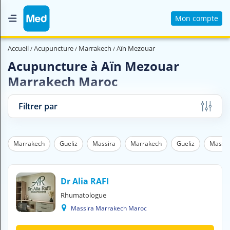
Mon compte
Accueil
Accueil
Acupuncture
Marrakech
Aïn Mezouar
Qui sommes nous ?
Acupuncture à Aïn Mezouar
Marrakech Maroc
Magazine Médical
Videos
Filtrer par
Nous contacter
Marrakech
Gueliz
Massira
Marrakech
Gueliz
Massir
V
O
U
S
Dr Alia RAFI
C
Rhumatologue
H
Massira Marrakech Maroc
E
R
C