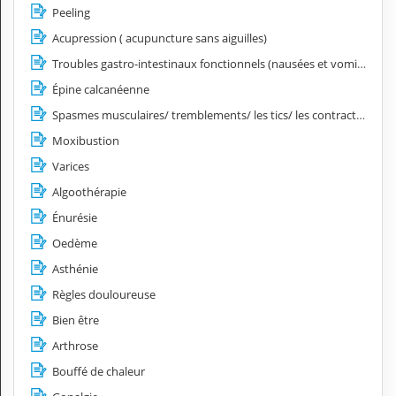
Peeling
Acupression ( acupuncture sans aiguilles)
Troubles gastro-intestinaux fonctionnels (nausées et vomissements, spasmes œsophagiens, hyperacidité, côlon irritable)
Épine calcanéenne
Spasmes musculaires/ tremblements/ les tics/ les contractures
Moxibustion
Varices
Algoothérapie
Énurésie
Oedème
Asthénie
Règles douloureuse
Bien être
Arthrose
Bouffé de chaleur