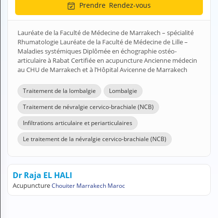
Prendre
Rendez-vous
H
E
Z
Lauréate de la Faculté de Médecine de Marrakech – spécialité
?
Rhumatologie Lauréate de la Faculté de Médecine de Lille –
Maladies systémiques Diplômée en échographie ostéo-
Professionnel de santé
articulaire à Rabat Certifiée en acupuncture Ancienne médecin
au CHU de Marrakech et à l’Hôpital Avicenne de Marrakech
Pharmacie
Traitement de la lombalgie
Lombalgie
Médicament
Traitement de névralgie cervico-brachiale (NCB)
Questions médicales
Infiltrations articulaire et periarticulaires
Clinique
Le traitement de la névralgie cervico-brachiale (NCB)
Laboratoire
Dr Raja EL HALI
Vétérinaire
Acupuncture
Chouiter Marrakech Maroc
M
O