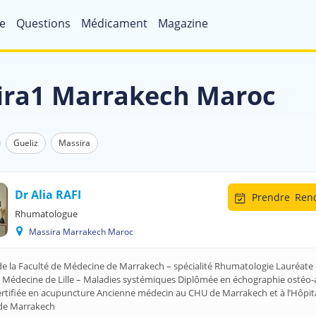
e
Questions
Médicament
Magazine
ira1 Marrakech Maroc
Gueliz
Massira
Dr Alia RAFI
Prendre
Rend
Rhumatologue
Massira Marrakech Maroc
e la Faculté de Médecine de Marrakech – spécialité Rhumatologie Lauréate 
 Médecine de Lille – Maladies systémiques Diplômée en échographie ostéo-a
ertifiée en acupuncture Ancienne médecin au CHU de Marrakech et à l’Hôpit
de Marrakech