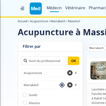
Médecin
Vétérinaire
Pharmaci
Accueil
Accueil
Acupuncture
Marrakech
Massira1
Qui sommes nous ?
Acupuncture à Mass
Magazine Médical
Videos
Filtrer par
Marrakech
Nous contacter
OK
V
Acupuncture
O
U
S
Marrakech
C
Lauréate d
H
Faculté de
Gueliz
E
à Rabat C
R
Avicenne 
Massira
C