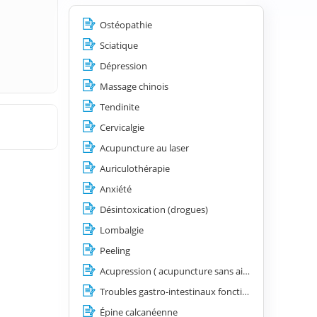
Ostéopathie
Sciatique
Dépression
Massage chinois
Tendinite
Cervicalgie
Acupuncture au laser
Auriculothérapie
Anxiété
Désintoxication (drogues)
Lombalgie
Peeling
Acupression ( acupuncture sans aiguilles)
Troubles gastro-intestinaux fonctionnels (nausées et vomissements, spasmes œsophagiens, hyperacidité, côlon irritable)
Épine calcanéenne