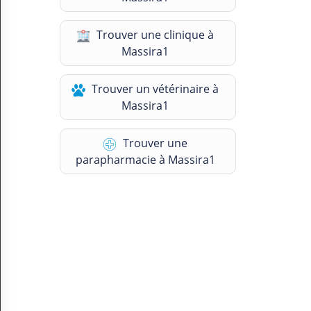
N
C
Trouver une clinique à
O
M
Massira1
P
T
Trouver un vétérinaire à
E
Massira1
FR Français
Trouver une
Se connecter
parapharmacie à Massira1