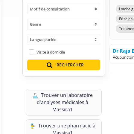
H
Motif de consultation
Lombalg
E
Z
Prise en 
?
Genre
Traiteme
Professionnel de santé
Langue parlée
Pharmacie
Dr Raja 
Visite à domicile
Acupunctur
Médicament
RECHERCHER
Questions médicales
Clinique
Trouver un laboratoire
Laboratoire
d'analyses médicales à
Massira1
Vétérinaire
Trouver une pharmacie à
M
Massira1
O