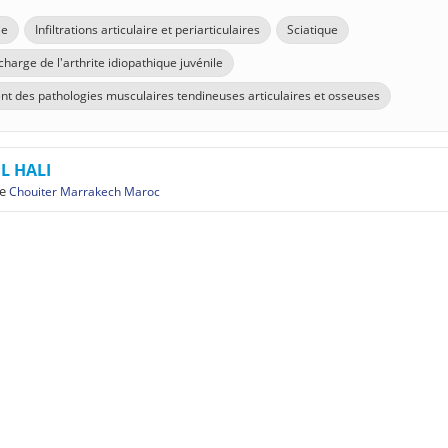
ie
Infiltrations articulaire et periarticulaires
Sciatique
charge de l'arthrite idiopathique juvénile
nt des pathologies musculaires tendineuses articulaires et osseuses
EL HALI
e
Chouiter Marrakech Maroc