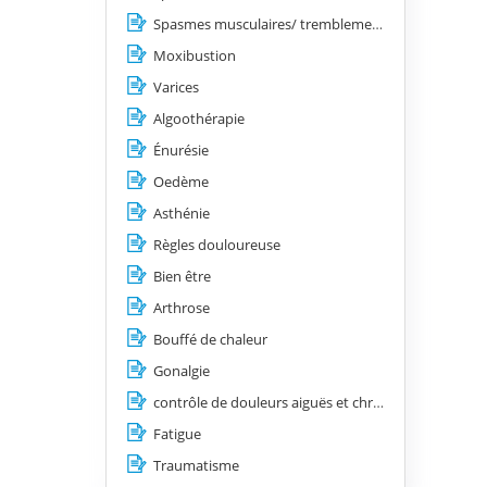
Spasmes musculaires/ tremblements/ les tics/ les contractures
Moxibustion
Varices
Algoothérapie
Énurésie
Oedème
Asthénie
Règles douloureuse
Bien être
Arthrose
Bouffé de chaleur
Gonalgie
contrôle de douleurs aiguës et chroniques
Fatigue
Traumatisme