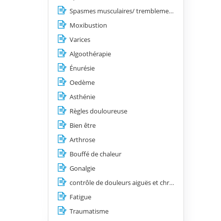
Spasmes musculaires/ tremblements/ les tics/ les contractures
Moxibustion
Varices
Algoothérapie
Énurésie
Oedème
Asthénie
Règles douloureuse
Bien être
Arthrose
Bouffé de chaleur
Gonalgie
contrôle de douleurs aiguës et chroniques
Fatigue
Traumatisme