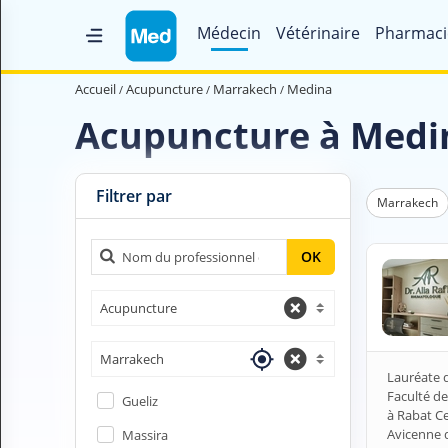
Médecin
Vétérinaire
Pharmaci
Accueil
Accueil
Acupuncture
Marrakech
Medina
Qui sommes nous ?
Acupuncture à Medi
Magazine Médical
Videos
Filtrer par
Marrakech
Nous contacter
OK
V
Acupuncture
O
U
S
Marrakech
C
Lauréate d
H
Faculté de
Gueliz
E
à Rabat C
R
Avicenne 
Massira
C