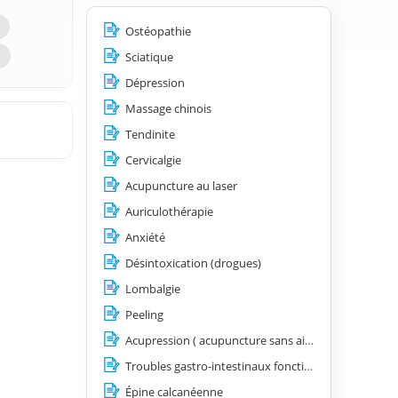
Ostéopathie
e
Sciatique
Dépression
Massage chinois
Tendinite
Cervicalgie
Acupuncture au laser
Auriculothérapie
Anxiété
Désintoxication (drogues)
Lombalgie
Peeling
Acupression ( acupuncture sans aiguilles)
Troubles gastro-intestinaux fonctionnels (nausées et vomissements, spasmes œsophagiens, hyperacidité, côlon irritable)
Épine calcanéenne