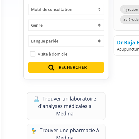
H
Motif de consultation
Injectio
E
Z
Sclérode
?
Genre
Professionnel de santé
Langue parlée
Dr Raja 
Pharmacie
Acupunctur
Visite à domicile
Médicament
RECHERCHER
Questions médicales
Clinique
Trouver un laboratoire
Laboratoire
d'analyses médicales à
Medina
Vétérinaire
Trouver une pharmacie à
M
Medina
O