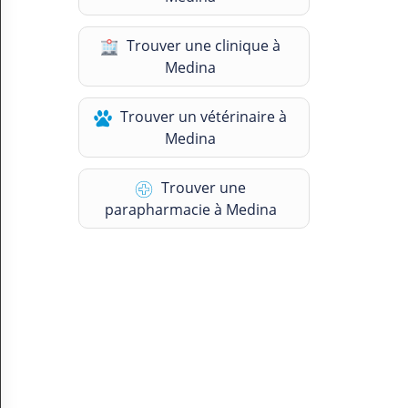
N
C
Trouver une clinique à
O
M
Medina
P
T
Trouver un vétérinaire à
E
Medina
FR Français
Trouver une
Se connecter
parapharmacie à Medina