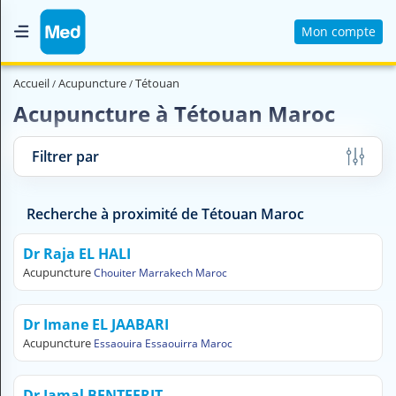
Mon compte
Accueil
Accueil
Acupuncture
Tétouan
Qui sommes nous ?
Acupuncture à Tétouan Maroc
Magazine Médical
Filtrer par
Videos
Nous contacter
Recherche à proximité de Tétouan Maroc
Dr Raja EL HALI
V
Acupuncture
Chouiter Marrakech Maroc
O
U
S
Dr Imane EL JAABARI
C
Acupuncture
H
Essaouira Essaouirra Maroc
E
R
Dr Jamal BENTEFRIT
C