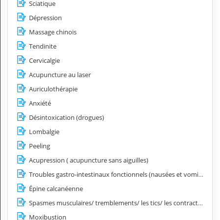
Sciatique
Dépression
Massage chinois
Tendinite
Cervicalgie
Acupuncture au laser
Auriculothérapie
Anxiété
Désintoxication (drogues)
Lombalgie
Peeling
Acupression ( acupuncture sans aiguilles)
Troubles gastro-intestinaux fonctionnels (nausées et vomissements, spasmes œsophagiens, hyperacidité, côlon irritable)
Épine calcanéenne
Spasmes musculaires/ tremblements/ les tics/ les contractures
Moxibustion