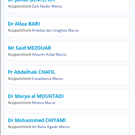
H
Acupuncture
Zaio Nador Maroc
E
Z
?
Dr Allaa BARI
Acupuncture
Al kelaa des Sraghna Maroc
Professionnel de santé
Pharmacie
Mr Said MEZOUAR
Acupuncture
Afourer Azilal Maroc
Médicament
Pr Abdelhak CHAFIL
Questions médicales
Acupuncture
Casablanca Maroc
Clinique
Dr Marya el MOUHTADI
Laboratoire
Acupuncture
Kénitra Maroc
Vétérinaire
Dr Mohammed CHIYAMI
Acupuncture
Ait Baha Agadir Maroc
M
O