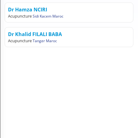
N
Dr Hamza NCIRI
C
O
Acupuncture
Sidi Kacem Maroc
M
P
T
Dr Khalid FILALI BABA
E
Acupuncture
Tanger Maroc
FR Français
Se connecter