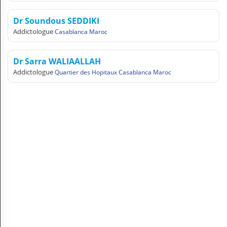
N
C
Dr Soundous SEDDIKI
O
Addictologue
Casablanca Maroc
M
P
T
Dr Sarra WALIAALLAH
E
Addictologue
Quartier des Hopitaux Casablanca Maroc
FR Français
Se connecter