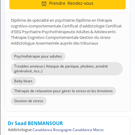
Prendre
Rendez-vous
H
E
Z
Diplôme de spécialité en psychiatrie Diplôme en thérapie
?
cognitivo-comportementale Certificat d'addictologie Certificat
d'EEG Psychiatre-Psychothérapeute Adultes & Adolescents
Professionnel de santé
Thérapie Cognitivo Comportementale Gestion du stress
Addictologue Assermentée auprès des tribunaux
Pharmacie
Psychothérapie pour adultes
Médicament
Troubles anxieux ( Attaque de panique, phobies, anxiété
généralisé, tics..)
Questions médicales
Baby blues
Clinique
Thérapie de relaxation pour gérer le stress et les émotions
Laboratoire
Gestion de stress
Vétérinaire
Dr Saad BENMANSOUR
M
Addictologue
Casablanca Bourgogne Casablanca Maroc
O