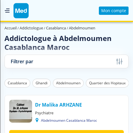
Mon compte
Accueil
Accueil
Addictologue
Casablanca
Abdelmoumen
Qui sommes nous ?
Addictologue à Abdelmoumen
Casablanca Maroc
Magazine Médical
Videos
Filtrer par
Nous contacter
Casablanca
Ghandi
Abdelmoumen
Quartier des Hopitaux
V
O
U
S
Dr Malika ARHZANE
C
Psychiatre
H
Abdelmoumen Casablanca Maroc
E
R
C