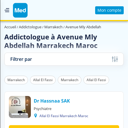
Mon compte
Accueil
Accueil
Addictologue
Marrakech
Avenue Mly Abdellah
Qui sommes nous ?
Addictologue à Avenue Mly
Abdellah Marrakech Maroc
Magazine Médical
Videos
Filtrer par
Nous contacter
Marrakech
Allal El Fassi
Marrakech
Allal El Fassi
V
O
U
S
Dr Hassnaa SAK
C
Psychiatre
H
Allal El Fassi Marrakech Maroc
E
R
C