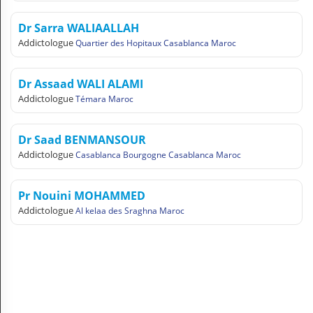
N
C
Dr Sarra WALIAALLAH
O
Addictologue
Quartier des Hopitaux Casablanca Maroc
M
P
T
Dr Assaad WALI ALAMI
E
Addictologue
Témara Maroc
FR Français
Dr Saad BENMANSOUR
Se connecter
Addictologue
Casablanca Bourgogne Casablanca Maroc
Pr Nouini MOHAMMED
Addictologue
Al kelaa des Sraghna Maroc