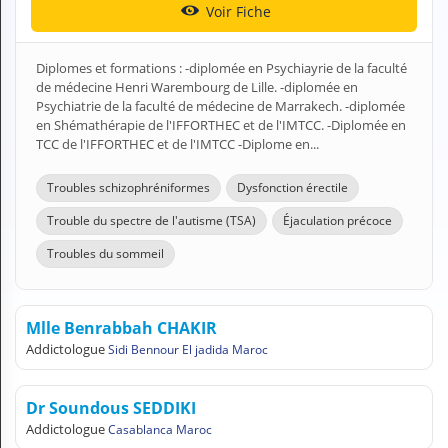
Voir Fiche
H
E
Z
Diplomes et formations : -diplomée en Psychiayrie de la faculté
?
de médecine Henri Warembourg de Lille. -diplomée en
Psychiatrie de la faculté de médecine de Marrakech. -diplomée
Professionnel de santé
en Shémathérapie de l'IFFORTHEC et de l'IMTCC. -Diplomée en
TCC de l'IFFORTHEC et de l'IMTCC -Diplome en...
Pharmacie
Troubles schizophréniformes
Dysfonction érectile
Médicament
Trouble du spectre de l'autisme (TSA)
Éjaculation précoce
Questions médicales
Troubles du sommeil
Clinique
Laboratoire
Mlle Benrabbah CHAKIR
Addictologue
Sidi Bennour El jadida Maroc
Vétérinaire
Dr Soundous SEDDIKI
M
Addictologue
Casablanca Maroc
O