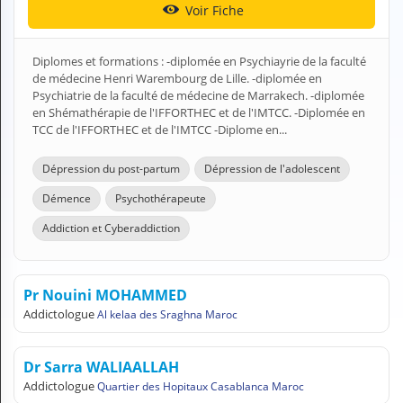
Voir Fiche
H
E
Z
Diplomes et formations : -diplomée en Psychiayrie de la faculté
?
de médecine Henri Warembourg de Lille. -diplomée en
Psychiatrie de la faculté de médecine de Marrakech. -diplomée
Professionnel de santé
en Shémathérapie de l'IFFORTHEC et de l'IMTCC. -Diplomée en
TCC de l'IFFORTHEC et de l'IMTCC -Diplome en...
Pharmacie
Dépression du post-partum
Dépression de l'adolescent
Médicament
Démence
Psychothérapeute
Questions médicales
Addiction et Cyberaddiction
Clinique
Laboratoire
Pr Nouini MOHAMMED
Addictologue
Al kelaa des Sraghna Maroc
Vétérinaire
Dr Sarra WALIAALLAH
M
Addictologue
Quartier des Hopitaux Casablanca Maroc
O