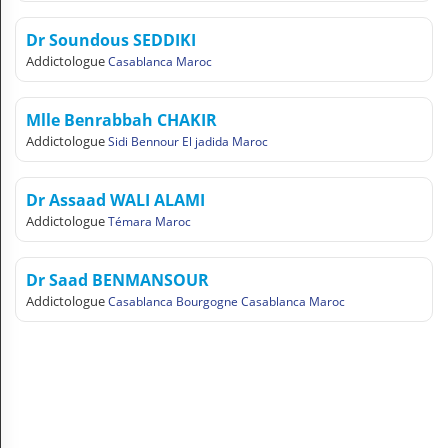
N
C
Dr Soundous SEDDIKI
O
Addictologue
Casablanca Maroc
M
P
T
Mlle Benrabbah CHAKIR
E
Addictologue
Sidi Bennour El jadida Maroc
FR Français
Dr Assaad WALI ALAMI
Se connecter
Addictologue
Témara Maroc
Dr Saad BENMANSOUR
Addictologue
Casablanca Bourgogne Casablanca Maroc