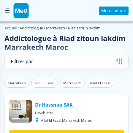
Mon compte
Accueil
Accueil
Addictologue
Marrakech
Riad zitoun lakdim
Qui sommes nous ?
Addictologue à Riad zitoun lakdim
Marrakech Maroc
Magazine Médical
Videos
Filtrer par
Nous contacter
Marrakech
Allal El Fassi
Marrakech
Allal El Fassi
V
O
U
S
Dr Hassnaa SAK
C
Psychiatre
H
Allal El Fassi Marrakech Maroc
E
R
C