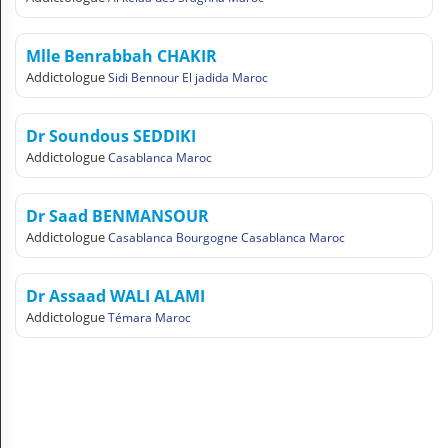
N
C
O
Mlle Benrabbah CHAKIR
M
Addictologue
Sidi Bennour El jadida Maroc
P
T
E
Dr Soundous SEDDIKI
Addictologue
Casablanca Maroc
FR Français
Dr Saad BENMANSOUR
Se connecter
Addictologue
Casablanca Bourgogne Casablanca Maroc
Dr Assaad WALI ALAMI
Addictologue
Témara Maroc