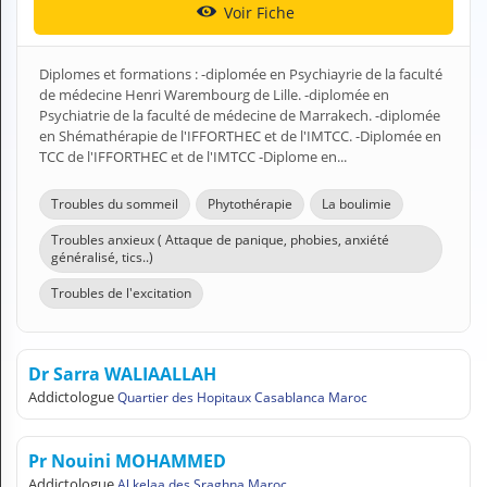
Voir Fiche
H
E
Z
Diplomes et formations : -diplomée en Psychiayrie de la faculté
?
de médecine Henri Warembourg de Lille. -diplomée en
Psychiatrie de la faculté de médecine de Marrakech. -diplomée
Professionnel de santé
en Shémathérapie de l'IFFORTHEC et de l'IMTCC. -Diplomée en
TCC de l'IFFORTHEC et de l'IMTCC -Diplome en...
Pharmacie
Troubles du sommeil
Phytothérapie
La boulimie
Médicament
Troubles anxieux ( Attaque de panique, phobies, anxiété
généralisé, tics..)
Questions médicales
Troubles de l'excitation
Clinique
Laboratoire
Dr Sarra WALIAALLAH
Addictologue
Quartier des Hopitaux Casablanca Maroc
Vétérinaire
Pr Nouini MOHAMMED
M
O
Addictologue
Al kelaa des Sraghna Maroc