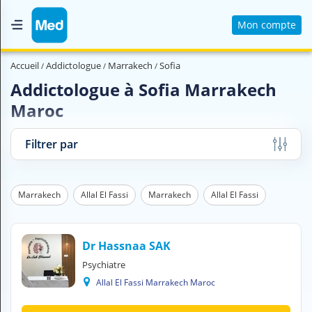
Mon compte
Accueil
Accueil
Addictologue
Marrakech
Sofia
Qui sommes nous ?
Addictologue à Sofia Marrakech
Maroc
Magazine Médical
Videos
Filtrer par
Nous contacter
Marrakech
Allal El Fassi
Marrakech
Allal El Fassi
V
O
U
S
Dr Hassnaa SAK
C
Psychiatre
H
Allal El Fassi Marrakech Maroc
E
R
C