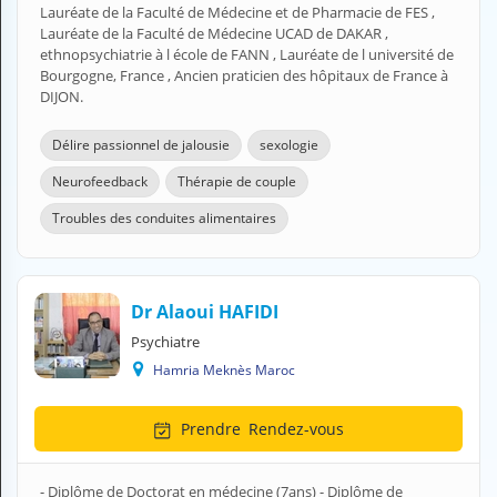
Lauréate de la Faculté de Médecine et de Pharmacie de FES ,
H
Lauréate de la Faculté de Médecine UCAD de DAKAR ,
E
ethnopsychiatrie à l école de FANN , Lauréate de l université de
Z
Bourgogne, France , Ancien praticien des hôpitaux de France à
?
DIJON.
Professionnel de santé
Délire passionnel de jalousie
sexologie
Pharmacie
Neurofeedback
Thérapie de couple
Troubles des conduites alimentaires
Médicament
Questions médicales
Dr Alaoui HAFIDI
Clinique
Psychiatre
Laboratoire
Hamria Meknès Maroc
Vétérinaire
Prendre
Rendez-vous
M
O
- Diplôme de Doctorat en médecine (7ans) - Diplôme de