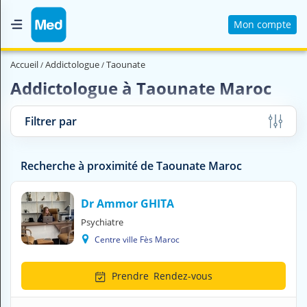
Mon compte
Accueil
Accueil
Addictologue
Taounate
Qui sommes nous ?
Addictologue à Taounate Maroc
Magazine Médical
Filtrer par
Videos
Nous contacter
Recherche à proximité de Taounate Maroc
V
Dr Ammor GHITA
O
Psychiatre
U
Centre ville Fès Maroc
S
C
H
Prendre
Rendez-vous
E
R
C