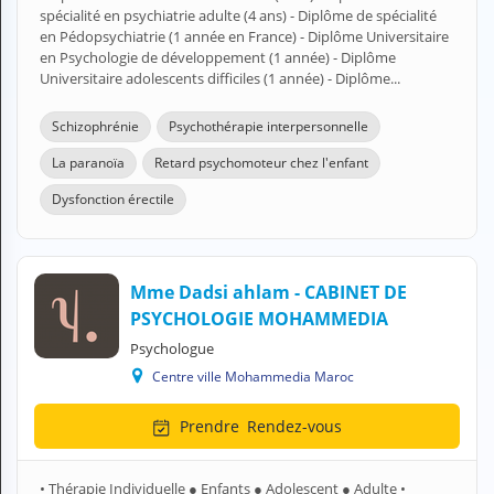
N
spécialité en psychiatrie adulte (4 ans) - Diplôme de spécialité
C
en Pédopsychiatrie (1 année en France) - Diplôme Universitaire
O
en Psychologie de développement (1 année) - Diplôme
M
Universitaire adolescents difficiles (1 année) - Diplôme...
P
T
Schizophrénie
Psychothérapie interpersonnelle
E
La paranoïa
Retard psychomoteur chez l'enfant
FR Français
Dysfonction érectile
Se connecter
Mme Dadsi ahlam - CABINET DE
PSYCHOLOGIE MOHAMMEDIA
Psychologue
Centre ville Mohammedia Maroc
Prendre
Rendez-vous
• Thérapie Individuelle ● Enfants ● Adolescent ● Adulte •