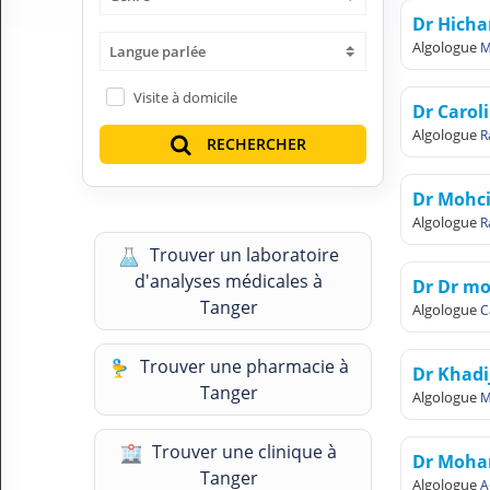
H
Dr Hicha
E
Algologue
M
Langue parlée
Z
?
Visite à domicile
Dr Caro
Professionnel de santé
Algologue
R
RECHERCHER
Pharmacie
Dr Mohc
Médicament
Algologue
R
Trouver un laboratoire
Questions médicales
d'analyses médicales à
Dr Dr m
Tanger
Clinique
Algologue
C
Laboratoire
Trouver une pharmacie à
Dr Khad
Tanger
Algologue
M
Vétérinaire
Trouver une clinique à
Dr Moha
M
Tanger
O
Algologue
A