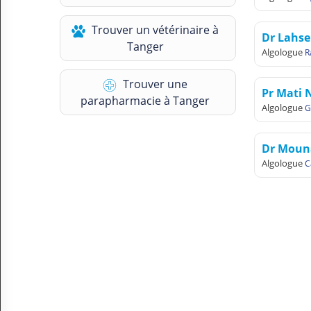
N
C
Trouver un vétérinaire à
O
Dr Lahse
Tanger
M
Algologue
R
P
T
Trouver une
E
Pr Mati 
parapharmacie à Tanger
Algologue
G
FR Français
Dr Mou
Se connecter
Algologue
C