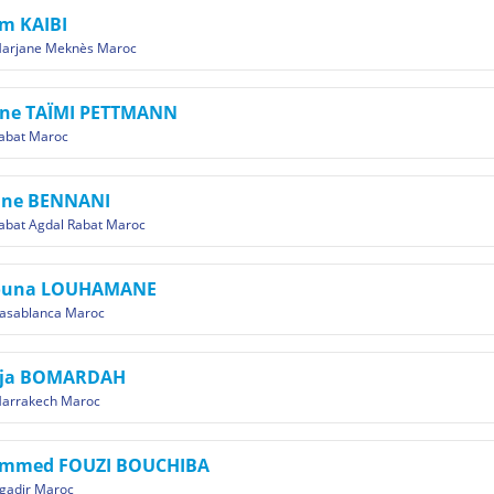
m KAIBI
arjane Meknès Maroc
line TAÏMI PETTMANN
abat Maroc
ine BENNANI
abat Agdal Rabat Maroc
ouna LOUHAMANE
asablanca Maroc
ija BOMARDAH
arrakech Maroc
mmed FOUZI BOUCHIBA
gadir Maroc