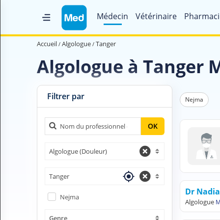
Médecin
Vétérinaire
Pharmaci
Accueil
Accueil
Algologue
Tanger
Qui sommes nous ?
Algologue à Tanger 
Magazine Médical
Videos
Filtrer par
Nejma
Nous contacter
OK
V
Algologue (Douleur)
O
U
S
Tanger
C
Dr Nadi
H
Nejma
E
Algologue
M
R
Genre
C