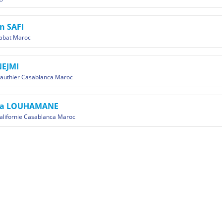
n SAFI
abat Maroc
NEJMI
authier Casablanca Maroc
na LOUHAMANE
alifornie Casablanca Maroc