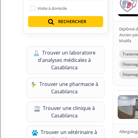
N
Visite à domicile
C
O
RECHERCHER
M
P
Diplômé d
T
Ancien péd
E
khalifa
FR Français
Trouver un laboratoire
Traitemen
d'analyses médicales à
Dépistag
Se connecter
Casablanca
Dépistage
Trouver une pharmacie à
Casablanca
Trouver une clinique à
Casablanca
Trouver un vétérinaire à
Allergolo