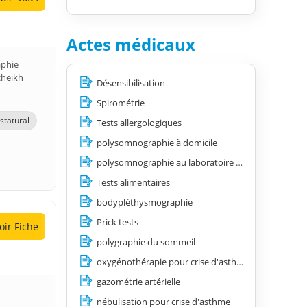
Actes médicaux
aphie
cheikh
Désensibilisation
Spirométrie
statural
Tests allergologiques
polysomnographie à domicile
polysomnographie au laboratoire (examen de référence en sommeil)
Tests alimentaires
bodypléthysmographie
Prick tests
oir Fiche
polygraphie du sommeil
oxygénothérapie pour crise d'asthme
gazométrie artérielle
nébulisation pour crise d'asthme