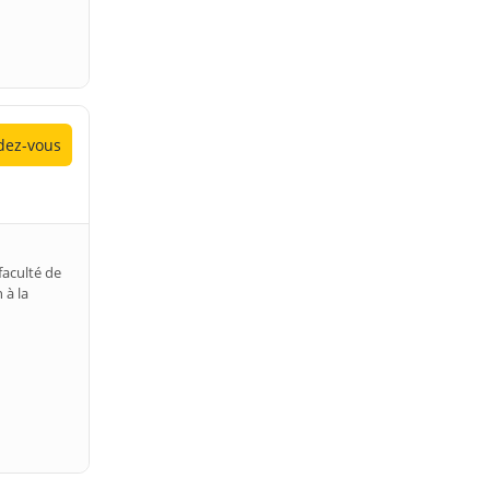
ez-vous
faculté de
 à la