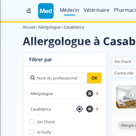
Médecin
Vétérinaire
Pharmaci
Accueil
Accueil
Allergologue
Casablanca
Qui sommes nous ?
Allergologue à Casa
Magazine Médical
Videos
Filtrer par
Aïn Chock
Nous contacter
Centre ville
OK
V
Allergologue
O
U
S
Casablanca
C
H
Aïn Chock
E
Allergie
R
Al Oulfa
C