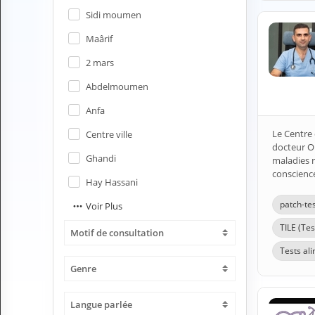
H
Sidi moumen
E
Z
Maârif
?
2 mars
Professionnel de santé
Abdelmoumen
Pharmacie
Anfa
Le Centre 
Centre ville
Médicament
docteur Om
Ghandi
maladies 
Questions médicales
conscience
Hay Hassani
Clinique
patch-te
Voir Plus
TILE (Tes
Laboratoire
Motif de consultation
Tests al
Vétérinaire
Genre
M
Langue parlée
O