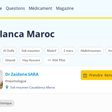
e
Questions
Médicament
Magazine
blanca Maroc
Al Oulfa
Sidi moumen
Maârif
2 mars
Abdelmoumen
An
Voir Plus
Ghandi
Hay Hassani
Dr Zaidane SARA
Prendre
Rend
Pneumologue
Sidi moumen Casablanca Maroc
 chimique