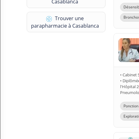
Casablanca
Désensib
Bronchos
Trouver une
parapharmacie à Casablanca
• Cabinet 
• Diplômé
l'Hôpital 
Pneumolo
Ponction
Explorati