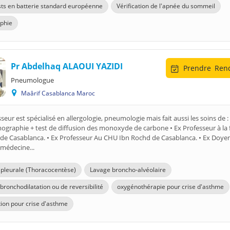
sts en batterie standard européenne
Vérification de l'apnée du sommeil
phie
Pr Abdelhaq ALAOUI YAZIDI
Prendre
Rend
Pneumologue
Maârif Casablanca Maroc
sseur est spécialisé en allergologie, pneumologie mais fait aussi les soins de :
graphie + test de diffusion des monoxyde de carbone • Ex Professeur à la 
de Casablanca. • Ex Professeur Au CHU Ibn Rochd de Casablanca. • Ex Doyen
 médecine...
 pleurale (Thoracocentèse)
Lavage broncho-alvéolaire
bronchodilatation ou de reversibilité
oxygénothérapie pour crise d'asthme
tion pour crise d'asthme