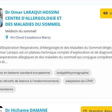
Dr Omar LARAQUI HOSSINI
V
CENTRE D'ALLERGOLOGIE ET
DES MALADIES DU SOMMEIL
Médecin du sommeil
Aïn Chock Casablanca Maroc
d’Exploration Respiratoire, d’Allergologie et des Maladies du Sommeil dirigé 
ar Laraqui, est un plateau technique complet d'exploration et de diagnost
respiratoires allergiques et des maladies du sommeil qui conjugue compéten
 et...
sts en batterie standard européenne
bodypléthysmographie
ts itératifs de latence à l'endormissement)
adaptation du CPAP
imentaires
Dr Hichame DAMANE
Prendre
Rend