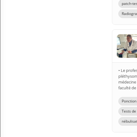
patch-te
Radiogra
• Le profe
pléthysomo
médecine 
faculté de
Ponction
Tests de 
nébulisa