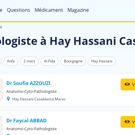
e
Questions
Médicament
Magazine
i
ogiste à Hay Hassani C
Anfa
2 mars
Al Fida
Bourgogne
Hay Hassani
Dr Soufia AZZOUZI
V
Anatomo-Cyto-Pathologiste
Hay Hassani Casablanca Maroc
Dr Faycal ABBAD
V
Anatomo-Cyto-Pathologiste