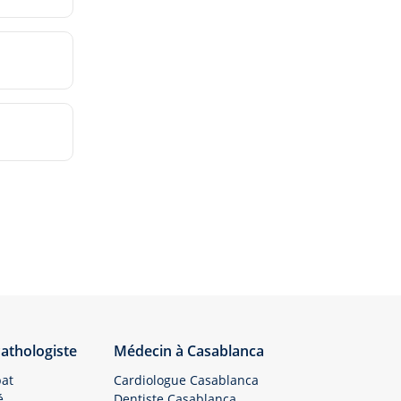
athologiste
Médecin à Casablanca
bat
Cardiologue Casablanca
é
Dentiste Casablanca