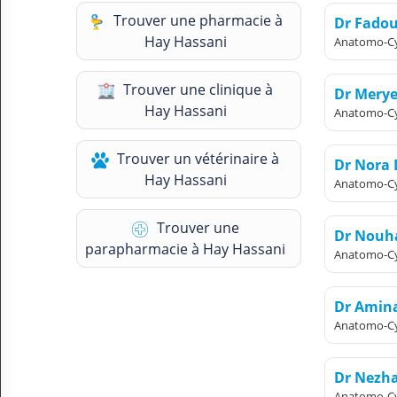
N
Trouver une pharmacie à
Dr Fado
C
Hay Hassani
Anatomo-Cy
O
M
P
Trouver une clinique à
Dr Mery
T
Hay Hassani
Anatomo-Cy
E
FR Français
Trouver un vétérinaire à
Dr Nora
Hay Hassani
Anatomo-Cy
Se connecter
Trouver une
Dr Nouh
parapharmacie à Hay Hassani
Anatomo-Cy
Dr Amin
Anatomo-Cy
Dr Nezh
Anatomo-Cy