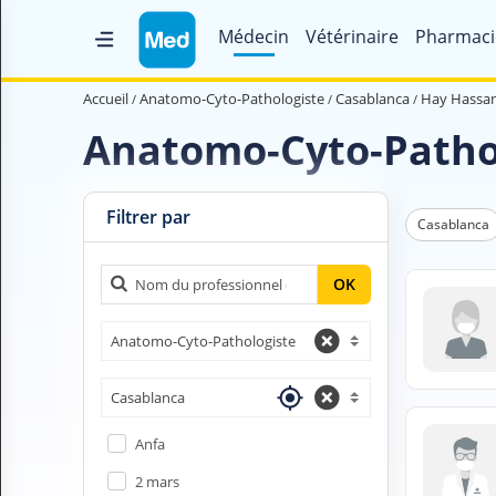
Médecin
Vétérinaire
Pharmaci
Accueil
Accueil
Anatomo-Cyto-Pathologiste
Casablanca
Hay Hassan
Qui sommes nous ?
Anatomo-Cyto-Pathol
Magazine Médical
Videos
Filtrer par
Casablanca
Nous contacter
OK
V
Anatomo-Cyto-Pathologiste
O
U
S
Casablanca
C
H
Anfa
E
R
2 mars
C