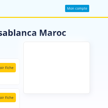
Mon compte
asablanca Maroc
oir Fiche
oir Fiche