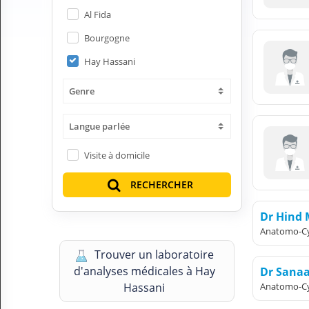
H
Al Fida
E
Z
Bourgogne
?
Hay Hassani
Professionnel de santé
Genre
Pharmacie
Langue parlée
Médicament
Visite à domicile
Questions médicales
RECHERCHER
Clinique
Dr Hind
Laboratoire
Anatomo-Cy
Trouver un laboratoire
Vétérinaire
d'analyses médicales à Hay
Dr Sana
Hassani
Anatomo-Cy
M
O