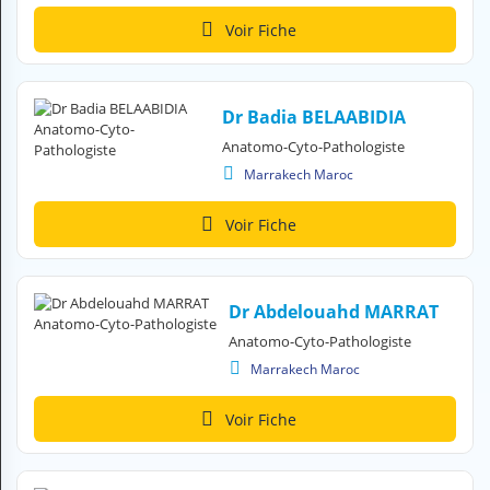
H
Voir Fiche
E
Z
?
Dr Badia BELAABIDIA
Professionnel de santé
Anatomo-Cyto-Pathologiste
Pharmacie
Marrakech Maroc
Médicament
Voir Fiche
Questions médicales
Clinique
Dr Abdelouahd MARRAT
Anatomo-Cyto-Pathologiste
Laboratoire
Marrakech Maroc
Vétérinaire
Voir Fiche
M
O