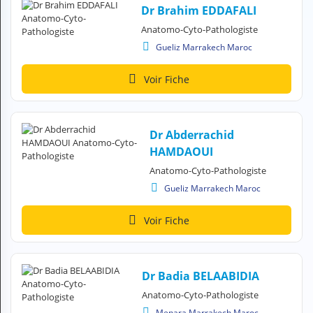
Dr Brahim EDDAFALI
N
C
Anatomo-Cyto-Pathologiste
O
Gueliz Marrakech Maroc
M
P
T
Voir Fiche
E
FR Français
Dr Abderrachid
Se connecter
HAMDAOUI
Anatomo-Cyto-Pathologiste
Gueliz Marrakech Maroc
Voir Fiche
Dr Badia BELAABIDIA
Anatomo-Cyto-Pathologiste
Menara Marrakech Maroc