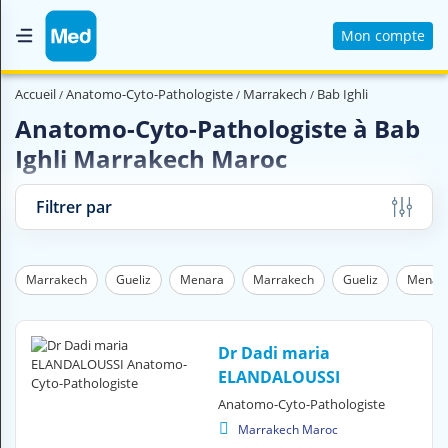
Mon compte
Accueil
Accueil
Anatomo-Cyto-Pathologiste
Marrakech
Bab Ighli
Qui sommes nous ?
Anatomo-Cyto-Pathologiste à Bab
Ighli Marrakech Maroc
Magazine Médical
Videos
Filtrer par
Nous contacter
Marrakech
Gueliz
Menara
Marrakech
Gueliz
Menar
V
O
U
S
Dr Dadi maria
C
ELANDALOUSSI
H
Anatomo-Cyto-Pathologiste
E
R
Marrakech Maroc
C