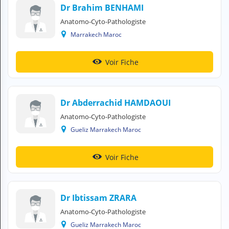
Dr Brahim BENHAMI
N
C
Anatomo-Cyto-Pathologiste
O
Marrakech Maroc
M
P
T
Voir Fiche
E
FR Français
Dr Abderrachid HAMDAOUI
Se connecter
Anatomo-Cyto-Pathologiste
Gueliz Marrakech Maroc
Voir Fiche
Dr Ibtissam ZRARA
Anatomo-Cyto-Pathologiste
Gueliz Marrakech Maroc