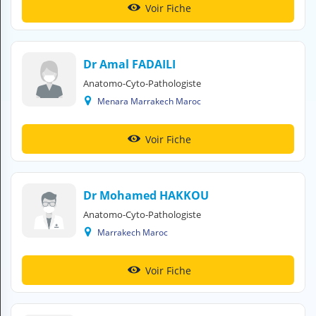
Voir Fiche
H
E
Z
?
Dr Amal FADAILI
Professionnel de santé
Anatomo-Cyto-Pathologiste
Menara Marrakech Maroc
Pharmacie
Voir Fiche
Médicament
Questions médicales
Dr Mohamed HAKKOU
Clinique
Anatomo-Cyto-Pathologiste
Laboratoire
Marrakech Maroc
Vétérinaire
Voir Fiche
M
O