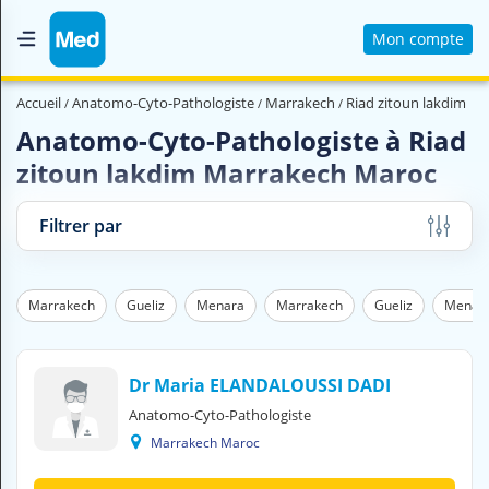
Mon compte
Accueil
Accueil
Anatomo-Cyto-Pathologiste
Marrakech
Riad zitoun lakdim
Qui sommes nous ?
Anatomo-Cyto-Pathologiste à Riad
zitoun lakdim Marrakech Maroc
Magazine Médical
Videos
Filtrer par
Nous contacter
Marrakech
Gueliz
Menara
Marrakech
Gueliz
Menar
V
O
U
S
Dr Maria ELANDALOUSSI DADI
C
Anatomo-Cyto-Pathologiste
H
Marrakech Maroc
E
R
C