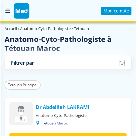
Mon compte
Accueil
Accueil
Anatomo-Cyto-Pathologiste
Tétouan
Qui sommes nous ?
Anatomo-Cyto-Pathologiste à
Tétouan Maroc
Magazine Médical
Videos
Filtrer par
Nous contacter
Tetouan Principal
V
O
U
S
Dr Abdelilah LAKRAMI
C
Anatomo-Cyto-Pathologiste
H
Tétouan Maroc
E
R
C