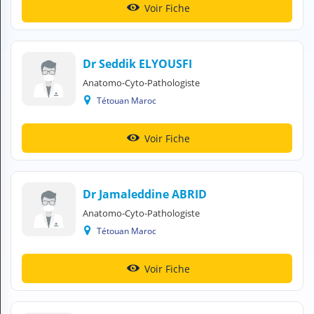
Voir Fiche
H
E
Z
?
Dr Seddik ELYOUSFI
Professionnel de santé
Anatomo-Cyto-Pathologiste
Tétouan Maroc
Pharmacie
Voir Fiche
Médicament
Questions médicales
Dr Jamaleddine ABRID
Clinique
Anatomo-Cyto-Pathologiste
Laboratoire
Tétouan Maroc
Vétérinaire
Voir Fiche
M
O