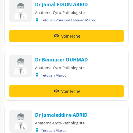
Dr Jamal EDDIN ABRID
N
C
Anatomo-Cyto-Pathologiste
O
Tetouan Principal Tétouan Maroc
M
P
T
Voir Fiche
E
FR Français
Dr Bennacer OUHMAD
Se connecter
Anatomo-Cyto-Pathologiste
Tétouan Maroc
Voir Fiche
Dr Jamaleddine ABRID
Anatomo-Cyto-Pathologiste
Tétouan Maroc