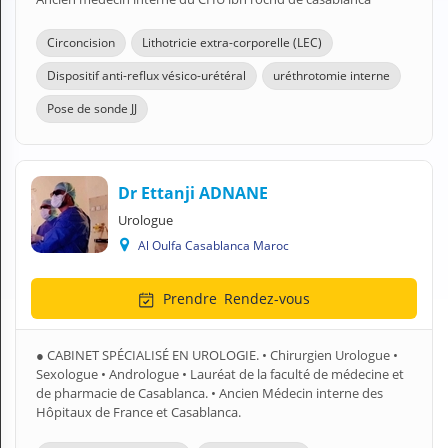
N
C
Circoncision
Lithotricie extra-corporelle (LEC)
O
M
Dispositif anti-reflux vésico-urétéral
uréthrotomie interne
P
T
Pose de sonde JJ
E
FR Français
Dr Ettanji ADNANE
Se connecter
Urologue
Al Oulfa Casablanca Maroc
Prendre
Rendez-vous
● CABINET SPÉCIALISÉ EN UROLOGIE. • Chirurgien Urologue •
Sexologue • Andrologue • Lauréat de la faculté de médecine et
de pharmacie de Casablanca. • Ancien Médecin interne des
Hôpitaux de France et Casablanca.