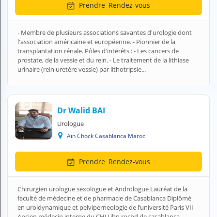
Prendre
Rendez-vous
H
E
Z
- Membre de plusieurs associations savantes d'urologie dont
?
l'association américaine et européenne. - Pionnier de la
transplantation rénale. Pôles d'intérêts : - Les cancers de
Professionnel de santé
prostate, de la vessie et du rein. - Le traitement de la lithiase
urinaire (rein uretère vessie) par lithotripsie...
Pharmacie
Médicament
Dr Walid BAI
Questions médicales
Urologue
Aïn Chock Casablanca Maroc
Clinique
Laboratoire
Prendre
Rendez-vous
Vétérinaire
Chirurgien urologue sexologue et Andrologue Lauréat de la
faculté de médecine et de pharmacie de Casablanca Diplômé
M
en uroldynamique et pelviperneologie de l’université Paris VII
O
Ancien médecin interne du CHU ibn rochd de casablanca