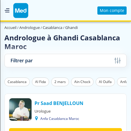
Mon compte
Accueil
Accueil
Andrologue
Casablanca
Ghandi
Qui sommes nous ?
Andrologue à Ghandi Casablanca
Maroc
Magazine Médical
Videos
Filtrer par
Nous contacter
Casablanca
Al Fida
2 mars
Aïn Chock
Al Oulfa
Anfa
V
O
U
S
Pr Saad BENJELLOUN
C
Urologue
H
Anfa Casablanca Maroc
E
R
C