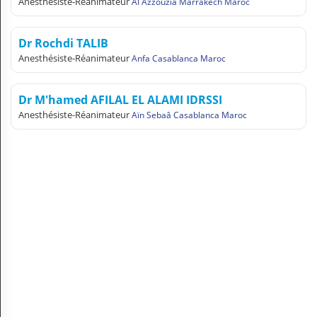
Anesthésiste-Réanimateur
Al Azzouzia Marrakech Maroc
N
C
O
Dr Rochdi TALIB
M
Anesthésiste-Réanimateur
Anfa Casablanca Maroc
P
T
E
Dr M'hamed AFILAL EL ALAMI IDRSSI
Anesthésiste-Réanimateur
Aïn Sebaâ Casablanca Maroc
FR Français
Se connecter