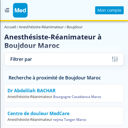
Mon compte
Accueil
Accueil
Anesthésiste-Réanimateur
Boujdour
Qui sommes nous ?
Anesthésiste-Réanimateur à
Boujdour Maroc
Magazine Médical
Videos
Filtrer par
Nous contacter
Recherche à proximité de Boujdour Maroc
V
O
Dr Abdelilah BACHAR
U
Anesthésiste-Réanimateur
Bourgogne Casablanca Maroc
S
C
H
Centre de douleur MedCare
E
Anesthésiste-Réanimateur
nejma Tanger Maroc
R
C