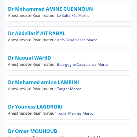
H
Dr Mohammed AMINE GUENNOUN
E
Anesthésiste-Réanimateur
Le Saiss Fès Maroc
Z
?
Dr Abdellatif AIT RAHAL
Professionnel de santé
Anesthésiste-Réanimateur
Anfa Casablanca Maroc
Pharmacie
Dr Naoual WAHID
Médicament
Anesthésiste-Réanimateur
Bourgogne Casablanca Maroc
Questions médicales
Dr Mohamed amine LAMRINI
Clinique
Anesthésiste-Réanimateur
Tanger Maroc
Laboratoire
Dr Youness LAGDRORI
Vétérinaire
Anesthésiste-Réanimateur
Toulal Meknès Maroc
M
Dr Omar MOUHOUB
O