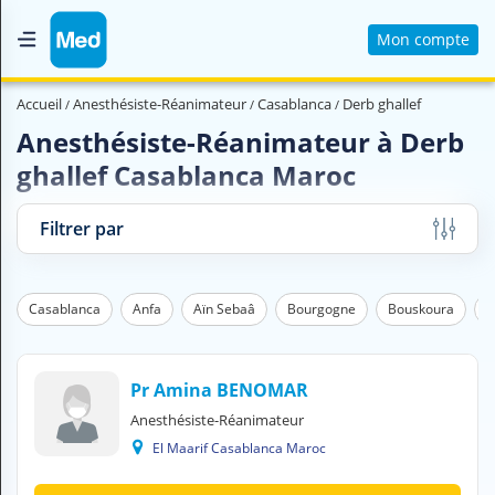
Mon compte
Accueil
Accueil
Anesthésiste-Réanimateur
Casablanca
Derb ghallef
Qui sommes nous ?
Anesthésiste-Réanimateur à Derb
ghallef Casablanca Maroc
Magazine Médical
Videos
Filtrer par
Nous contacter
Casablanca
Anfa
Aïn Sebaâ
Bourgogne
Bouskoura
D
V
O
U
S
Pr Amina BENOMAR
C
Anesthésiste-Réanimateur
H
El Maarif Casablanca Maroc
E
R
C