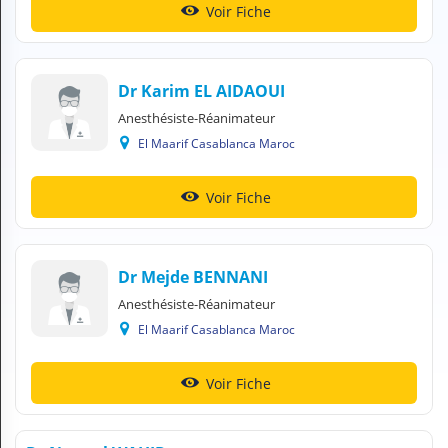
Voir Fiche
H
E
Z
?
Dr Karim EL AIDAOUI
Professionnel de santé
Anesthésiste-Réanimateur
El Maarif Casablanca Maroc
Pharmacie
Voir Fiche
Médicament
Questions médicales
Dr Mejde BENNANI
Clinique
Anesthésiste-Réanimateur
Laboratoire
El Maarif Casablanca Maroc
Vétérinaire
Voir Fiche
M
O