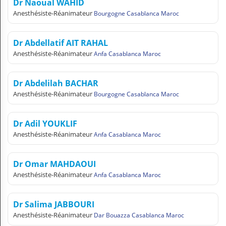
Dr Naoual WAHID
N
Anesthésiste-Réanimateur
Bourgogne Casablanca Maroc
C
O
M
Dr Abdellatif AIT RAHAL
P
Anesthésiste-Réanimateur
Anfa Casablanca Maroc
T
E
Dr Abdelilah BACHAR
FR Français
Anesthésiste-Réanimateur
Bourgogne Casablanca Maroc
Se connecter
Dr Adil YOUKLIF
Anesthésiste-Réanimateur
Anfa Casablanca Maroc
Dr Omar MAHDAOUI
Anesthésiste-Réanimateur
Anfa Casablanca Maroc
Dr Salima JABBOURI
Anesthésiste-Réanimateur
Dar Bouazza Casablanca Maroc