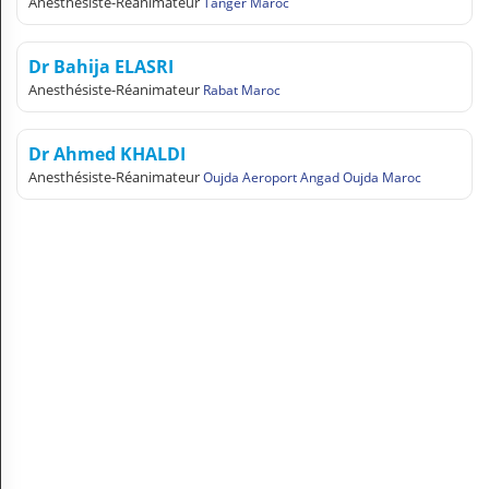
Anesthésiste-Réanimateur
Tanger Maroc
N
C
O
Dr Bahija ELASRI
M
Anesthésiste-Réanimateur
Rabat Maroc
P
T
E
Dr Ahmed KHALDI
Anesthésiste-Réanimateur
Oujda Aeroport Angad Oujda Maroc
FR Français
Se connecter