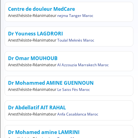
H
Centre de douleur MedCare
E
Anesthésiste-Réanimateur
nejma Tanger Maroc
Z
?
Dr Youness LAGDRORI
Professionnel de santé
Anesthésiste-Réanimateur
Toulal Meknès Maroc
Pharmacie
Dr Omar MOUHOUB
Médicament
Anesthésiste-Réanimateur
Al Azzouzia Marrakech Maroc
Questions médicales
Dr Mohammed AMINE GUENNOUN
Clinique
Anesthésiste-Réanimateur
Le Saiss Fès Maroc
Laboratoire
Dr Abdellatif AIT RAHAL
Vétérinaire
Anesthésiste-Réanimateur
Anfa Casablanca Maroc
M
Dr Mohamed amine LAMRINI
O