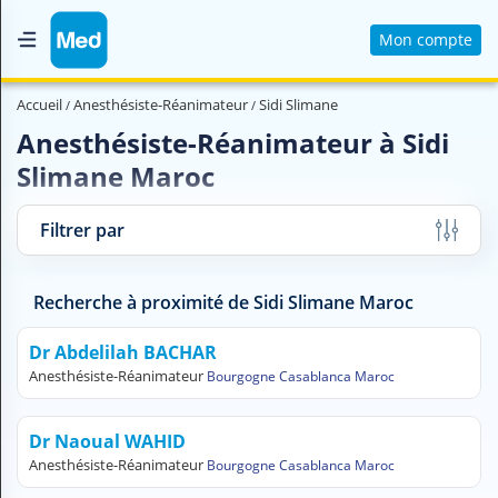
Mon compte
Accueil
Accueil
Anesthésiste-Réanimateur
Sidi Slimane
Qui sommes nous ?
Anesthésiste-Réanimateur à Sidi
Slimane Maroc
Magazine Médical
Videos
Filtrer par
Nous contacter
Recherche à proximité de Sidi Slimane Maroc
V
O
Dr Abdelilah BACHAR
U
Anesthésiste-Réanimateur
Bourgogne Casablanca Maroc
S
C
H
Dr Naoual WAHID
E
Anesthésiste-Réanimateur
Bourgogne Casablanca Maroc
R
C