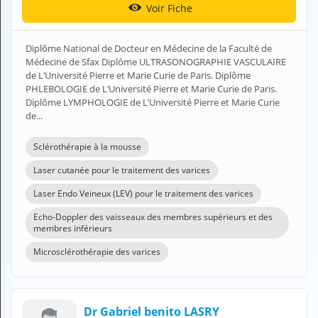
Voir Fiche
H
E
Z
Diplôme National de Docteur en Médecine de la Faculté de
?
Médecine de Sfax Diplôme ULTRASONOGRAPHIE VASCULAIRE
de L’Université Pierre et Marie Curie de Paris. Diplôme
Professionnel de santé
PHLEBOLOGIE de L’Université Pierre et Marie Curie de Paris.
Diplôme LYMPHOLOGIE de L’Université Pierre et Marie Curie
Pharmacie
de...
Médicament
Sclérothérapie à la mousse
Questions médicales
Laser cutanée pour le traitement des varices
Laser Endo Veineux (LEV) pour le traitement des varices
Clinique
Echo-Doppler des vaisseaux des membres supérieurs et des
membres inférieurs
Laboratoire
Microsclérothérapie des varices
Vétérinaire
M
Dr Gabriel benito LASRY
O