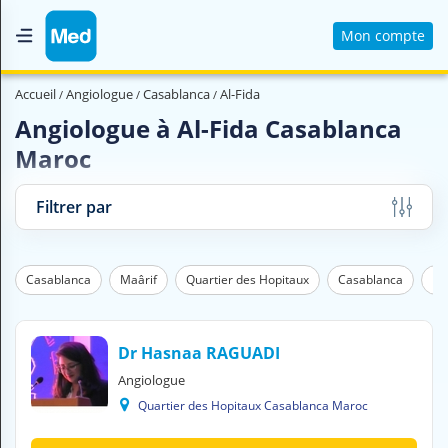
Mon compte
Accueil
Accueil
Angiologue
Casablanca
Al-Fida
Qui sommes nous ?
Angiologue à Al-Fida Casablanca
Maroc
Magazine Médical
Videos
Filtrer par
Nous contacter
Casablanca
Maârif
Quartier des Hopitaux
Casablanca
Ma
V
O
U
S
Dr Hasnaa RAGUADI
C
Angiologue
H
Quartier des Hopitaux Casablanca Maroc
E
R
C