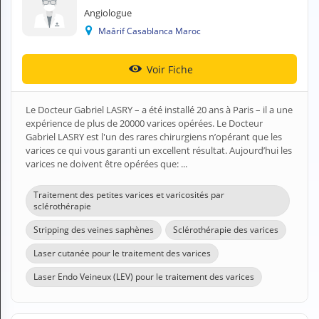
N
Angiologue
C
Maârif Casablanca Maroc
O
M
P
Voir Fiche
T
E
Le Docteur Gabriel LASRY – a été installé 20 ans à Paris – il a une
FR Français
expérience de plus de 20000 varices opérées. Le Docteur
Gabriel LASRY est l'un des rares chirurgiens n’opérant que les
varices ce qui vous garanti un excellent résultat. Aujourd’hui les
Se connecter
varices ne doivent être opérées que: ...
Traitement des petites varices et varicosités par
sclérothérapie
Stripping des veines saphènes
Sclérothérapie des varices
Laser cutanée pour le traitement des varices
Laser Endo Veineux (LEV) pour le traitement des varices