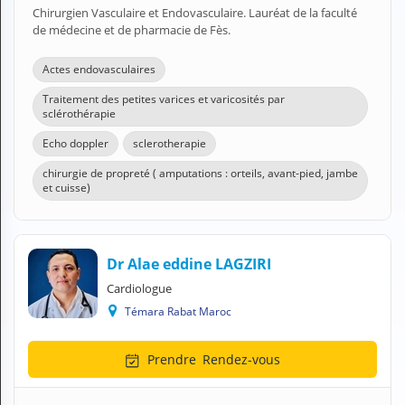
N
Chirurgien Vasculaire et Endovasculaire. Lauréat de la faculté
C
de médecine et de pharmacie de Fès.
O
M
Actes endovasculaires
P
T
Traitement des petites varices et varicosités par
sclérothérapie
E
Echo doppler
sclerotherapie
FR Français
chirurgie de propreté ( amputations : orteils, avant-pied, jambe
et cuisse)
Se connecter
Dr Alae eddine LAGZIRI
Cardiologue
Témara Rabat Maroc
Prendre
Rendez-vous