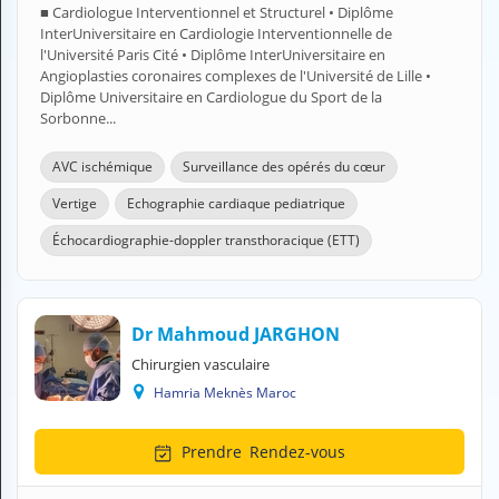
■ Cardiologue Interventionnel et Structurel • Diplôme
H
InterUniversitaire en Cardiologie Interventionnelle de
E
l'Université Paris Cité • Diplôme InterUniversitaire en
Z
Angioplasties coronaires complexes de l'Université de Lille •
?
Diplôme Universitaire en Cardiologue du Sport de la
Sorbonne...
Professionnel de santé
AVC ischémique
Surveillance des opérés du cœur
Pharmacie
Vertige
Echographie cardiaque pediatrique
Médicament
Échocardiographie-doppler transthoracique (ETT)
Questions médicales
Clinique
Dr Mahmoud JARGHON
Laboratoire
Chirurgien vasculaire
Hamria Meknès Maroc
Vétérinaire
Prendre
Rendez-vous
M
O