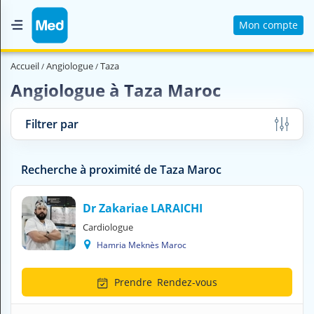
Mon compte
Accueil
Accueil
Angiologue
Taza
Qui sommes nous ?
Angiologue à Taza Maroc
Magazine Médical
Filtrer par
Videos
Nous contacter
Recherche à proximité de Taza Maroc
V
Dr Zakariae LARAICHI
O
Cardiologue
U
Hamria Meknès Maroc
S
C
H
Prendre
Rendez-vous
E
R
C