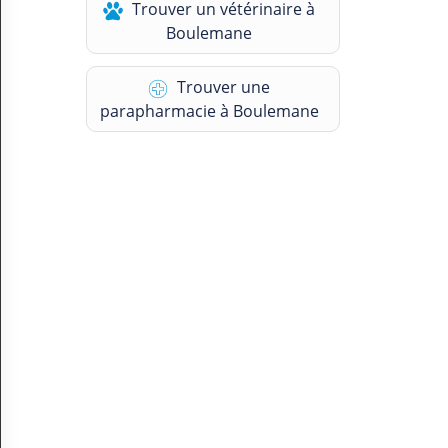
Trouver un vétérinaire à
N
Boulemane
C
O
M
Trouver une
P
T
parapharmacie à Boulemane
E
FR Français
Se connecter