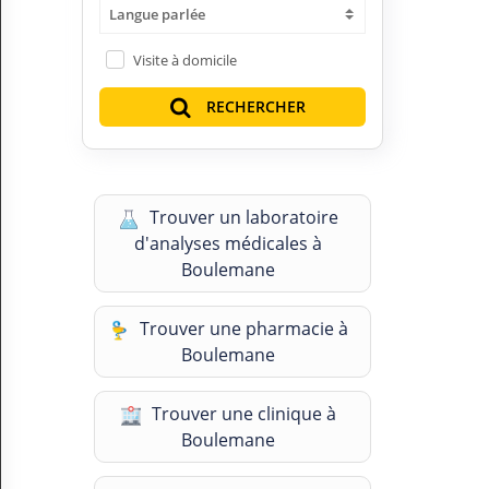
Langue parlée
H
E
Z
Visite à domicile
?
RECHERCHER
Professionnel de santé
Pharmacie
Trouver un laboratoire
Médicament
d'analyses médicales à
Questions médicales
Boulemane
Clinique
Trouver une pharmacie à
Boulemane
Laboratoire
Vétérinaire
Trouver une clinique à
Boulemane
M
O