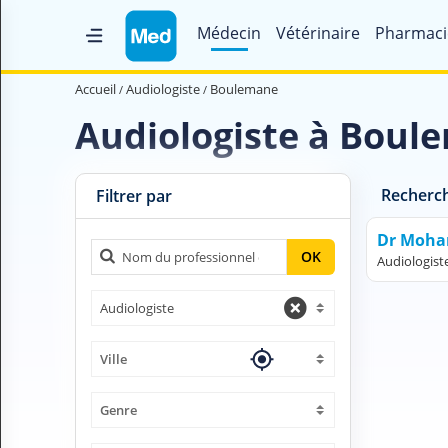
Médecin
Vétérinaire
Pharmaci
Accueil
Accueil
Audiologiste
Boulemane
Qui sommes nous ?
Audiologiste à Bou
Magazine Médical
Recherc
Videos
Filtrer par
Nous contacter
Dr Moha
OK
Audiologist
V
Audiologiste
O
U
S
Ville
C
H
E
Genre
R
C