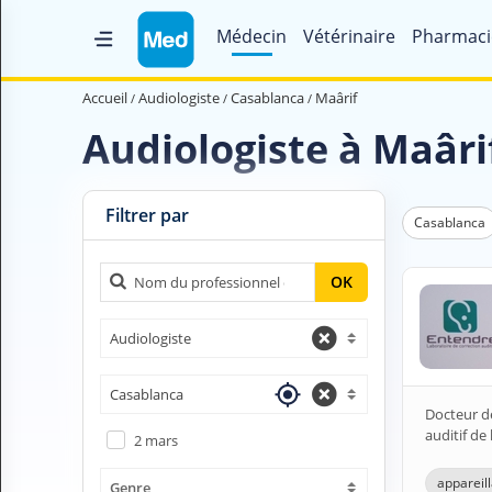
Médecin
Vétérinaire
Pharmaci
Accueil
Accueil
Audiologiste
Casablanca
Maârif
Qui sommes nous ?
Audiologiste à Maâr
Magazine Médical
Videos
Filtrer par
Casablanca
Nous contacter
OK
V
Audiologiste
O
U
S
Casablanca
C
Docteur de
H
auditif de
2 mars
E
R
appareill
Genre
C