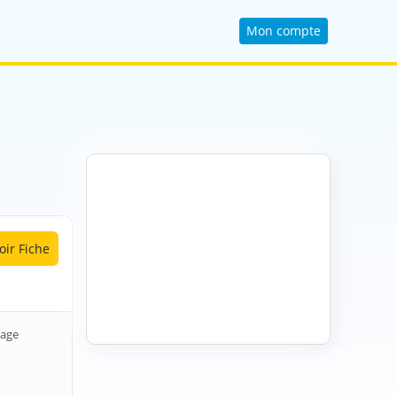
Mon compte
oir Fiche
lage