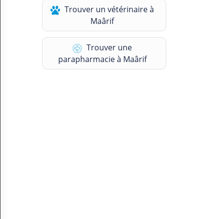
N
Trouver un vétérinaire à
C
Maârif
O
M
P
Trouver une
T
parapharmacie à Maârif
E
FR Français
Se connecter