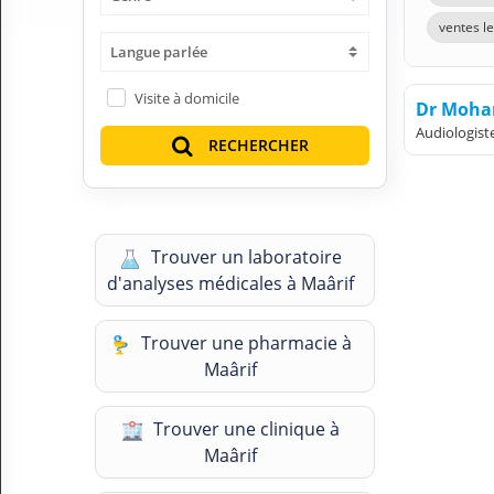
H
ventes le
E
Langue parlée
Z
?
Visite à domicile
Dr Moha
Professionnel de santé
Audiologist
RECHERCHER
Pharmacie
Médicament
Trouver un laboratoire
Questions médicales
d'analyses médicales à Maârif
Clinique
Trouver une pharmacie à
Laboratoire
Maârif
Vétérinaire
Trouver une clinique à
Maârif
M
O