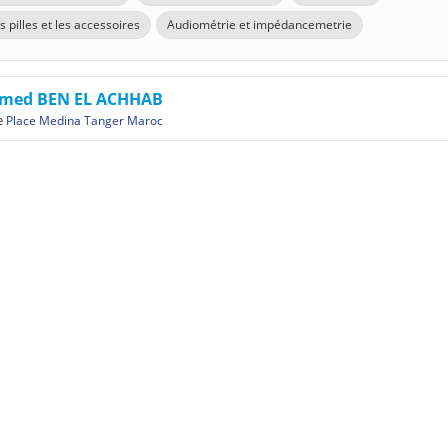
s pilles et les accessoires
Audiométrie et impédancemetrie
med BEN EL ACHHAB
e
Place Medina Tanger Maroc