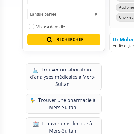
H
Audiomét
E
Langue parlée
Z
Choix et
?
Visite à domicile
Professionnel de santé
Dr Moha
RECHERCHER
Audiologist
Pharmacie
Médicament
Trouver un laboratoire
Questions médicales
d'analyses médicales à Mers-
Sultan
Clinique
Laboratoire
Trouver une pharmacie à
Mers-Sultan
Vétérinaire
Trouver une clinique à
M
Mers-Sultan
O