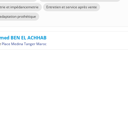
rie et impédancemetrie
Entretien et service après vente
 adaptation prothétique
med BEN EL ACHHAB
e
Place Medina Tanger Maroc