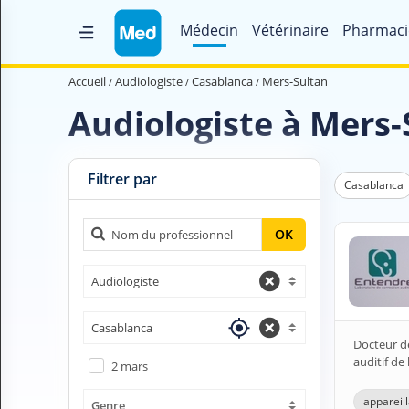
Médecin
Vétérinaire
Pharmaci
Accueil
Accueil
Audiologiste
Casablanca
Mers-Sultan
Qui sommes nous ?
Audiologiste à Mers
Magazine Médical
Videos
Filtrer par
Casablanca
Nous contacter
OK
V
Audiologiste
O
U
S
Casablanca
C
Docteur de
H
auditif de
2 mars
E
R
appareill
Genre
C