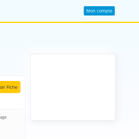
Mon compte
oir Fiche
lage