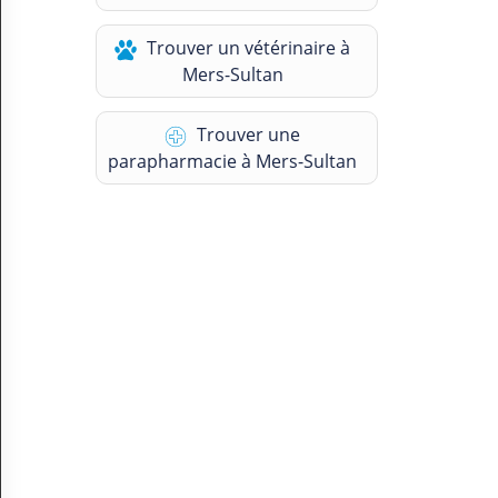
N
C
Trouver un vétérinaire à
O
Mers-Sultan
M
P
T
Trouver une
E
parapharmacie à Mers-Sultan
FR Français
Se connecter