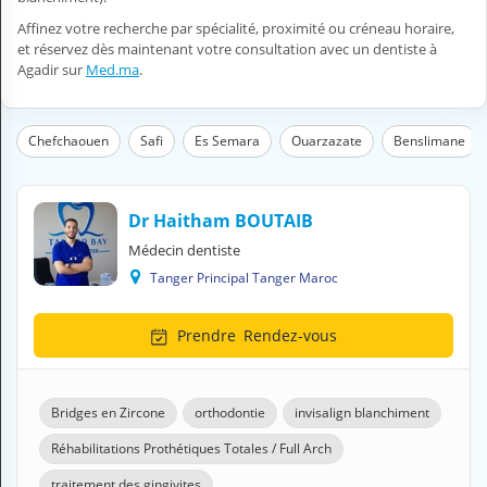
H
Affinez votre recherche par spécialité, proximité ou créneau horaire,
E
et réservez dès maintenant votre consultation avec un dentiste à
Z
Agadir sur
Med.ma
.
?
Professionnel de santé
s
Chefchaouen
Safi
Es Semara
Ouarzazate
Benslimane
Pharmacie
Médicament
Dr Haitham BOUTAIB
Médecin dentiste
Questions médicales
Tanger Principal Tanger Maroc
Clinique
Prendre
Rendez-vous
Laboratoire
Vétérinaire
Bridges en Zircone
orthodontie
invisalign blanchiment
Réhabilitations Prothétiques Totales / Full Arch
M
O
traitement des gingivites