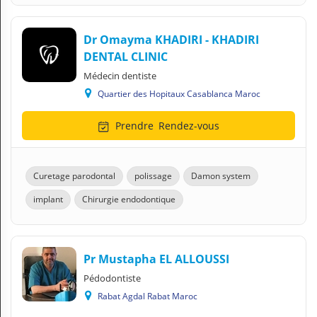
Dr Omayma KHADIRI - KHADIRI
DENTAL CLINIC
Médecin dentiste
Quartier des Hopitaux Casablanca Maroc
Prendre
Rendez-vous
Curetage parodontal
polissage
Damon system
implant
Chirurgie endodontique
Pr Mustapha EL ALLOUSSI
Pédodontiste
Rabat Agdal Rabat Maroc