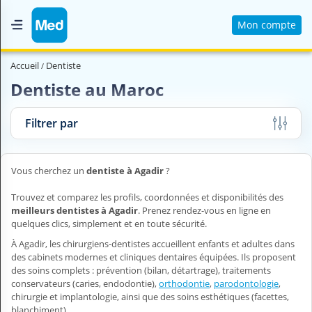
Mon compte
Accueil
Accueil
Dentiste
Qui sommes nous ?
Dentiste au Maroc
Magazine Médical
Filtrer par
Videos
Nous contacter
Vous cherchez un
dentiste à Agadir
?
Trouvez et comparez les profils, coordonnées et disponibilités des
V
meilleurs dentistes à Agadir
. Prenez rendez-vous en ligne en
O
quelques clics, simplement et en toute sécurité.
U
À Agadir, les chirurgiens-dentistes accueillent enfants et adultes dans
S
des cabinets modernes et cliniques dentaires équipées. Ils proposent
C
des soins complets : prévention (bilan, détartrage), traitements
H
conservateurs (caries, endodontie),
orthodontie
,
parodontologie
,
E
chirurgie et implantologie, ainsi que des soins esthétiques (facettes,
R
blanchiment).
C