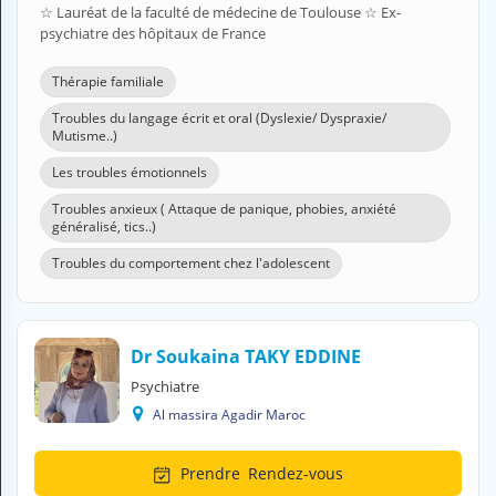
☆ Lauréat de la faculté de médecine de Toulouse ☆ Ex-
H
psychiatre des hôpitaux de France
E
Z
?
Thérapie familiale
Troubles du langage écrit et oral (Dyslexie/ Dyspraxie/
Professionnel de santé
Mutisme..)
Pharmacie
Les troubles émotionnels
Troubles anxieux ( Attaque de panique, phobies, anxiété
Médicament
généralisé, tics..)
Troubles du comportement chez l'adolescent
Questions médicales
Clinique
Dr Soukaina TAKY EDDINE
Laboratoire
Psychiatre
Vétérinaire
Al massira Agadir Maroc
M
Prendre
Rendez-vous
O