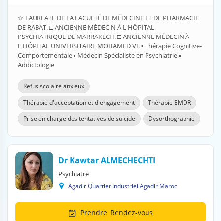
N
C
☆ LAUREATE DE LA FACULTÉ DE MÉDECINE ET DE PHARMACIE
O
DE RABAT. □ ANCIENNE MÉDECIN À L'HÔPITAL
M
PSYCHIATRIQUE DE MARRAKECH. □ ANCIENNE MÉDECIN À
P
L'HÔPITAL UNIVERSITAIRE MOHAMED VI. ▪︎ Thérapie Cognitive-
T
Comportementale ▪︎ Médecin Spécialiste en Psychiatrie ▪︎
E
Addictologie
FR Français
Refus scolaire anxieux
Thérapie d'acceptation et d'engagement
Thérapie EMDR
Se connecter
Prise en charge des tentatives de suicide
Dysorthographie
Dr Kawtar ALMECHECHTI
Psychiatre
Agadir Quartier Industriel Agadir Maroc
Prendre
Rendez-vous