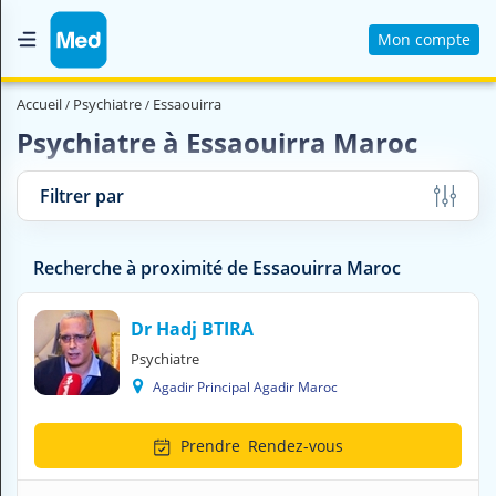
Mon compte
Accueil
Accueil
Psychiatre
Essaouirra
Qui sommes nous ?
Psychiatre à Essaouirra Maroc
Magazine Médical
Filtrer par
Videos
Nous contacter
Recherche à proximité de Essaouirra Maroc
V
Dr Hadj BTIRA
O
Psychiatre
U
Agadir Principal Agadir Maroc
S
C
H
Prendre
Rendez-vous
E
R
C