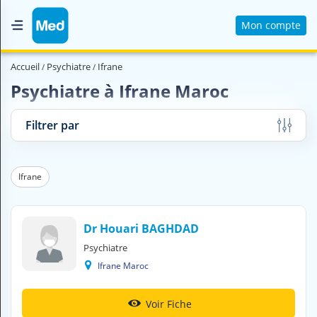
Mon compte
Accueil
Accueil
Psychiatre
Ifrane
Qui sommes nous ?
Psychiatre à Ifrane Maroc
Magazine Médical
Filtrer par
Videos
Nous contacter
Ifrane
V
O
Dr Houari BAGHDAD
U
Psychiatre
S
C
Ifrane Maroc
H
E
R
Voir Fiche
C