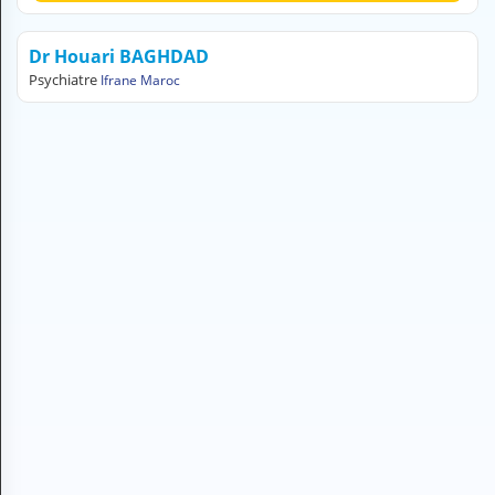
H
E
Dr Houari BAGHDAD
Z
Psychiatre
Ifrane Maroc
?
Professionnel de santé
Pharmacie
Médicament
Questions médicales
Clinique
Laboratoire
Vétérinaire
M
O