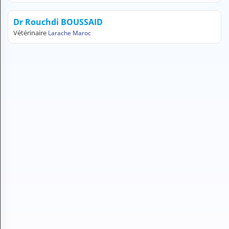
H
E
Dr Rouchdi BOUSSAID
Z
Vétérinaire
Larache Maroc
?
Professionnel de santé
Pharmacie
Médicament
Questions médicales
Clinique
Laboratoire
Vétérinaire
M
O