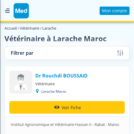
Mon compte
Accueil
Accueil
Vétérinaire
Larache
Qui sommes nous ?
Vétérinaire à Larache Maroc
Magazine Médical
Filtrer par
Videos
Nous contacter
Dr Rouchdi BOUSSAID
Vétérinaire
V
Larache Maroc
O
U
S
Voir Fiche
C
H
E
Institut Agronomique et Vétérinaire Hassan II - Rabat - Maroc
R
C