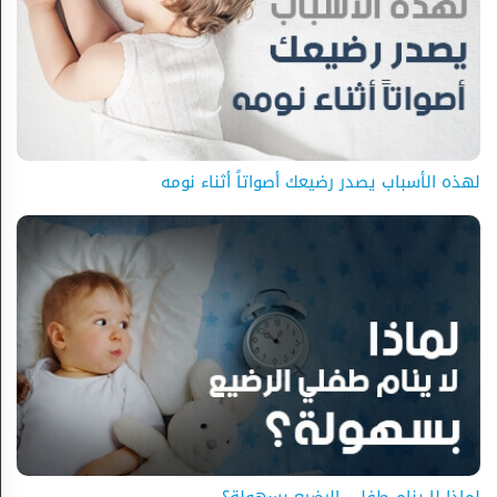
لهذه الأسباب يصدر رضيعك أصواتاً أثناء نومه