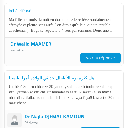
bébé effrayé
Ma fille a 4 mois, la nuit en dormant ,elle se lève soudainement
effrayée et pleure sans arrêt ( on dirait qu'elle a vue un terrible
cauchemar ). Et ça se répète 3 a 4 fois par semaine. Donc une...
Dr Walid MAAMER
Pédiatre
Voir la réponse
هل كثرة نوم الأطفال حديثي الولادة أمرا طبيعيا
Un bébé 3omro chhar w 20 youm y3adi nhar b toulo re9ed prsq
yfi9 yartha3 w yfi9chi kif nlamdehm sa7ii w seket 2h 3h max f
nhar dima 8albo noum nlhalih fl maxi chwya feya9 b sucette 20min
max yhezo...
Dr Najla DJEMAL KAMOUN
Pédiatre