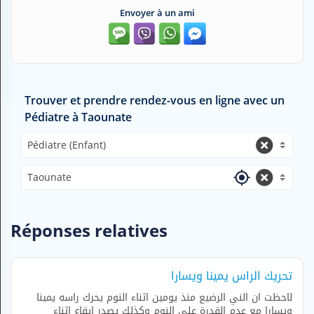
H
Envoyer à un ami
E
Z
?
Professionnel de santé
Trouver et prendre rendez-vous en ligne avec un
Pharmacie
Pédiatre à Taounate
Médicament
Pédiatre (Enfant)
Questions médicales
Taounate
Clinique
Réponses relatives
Laboratoire
Vétérinaire
تحريك الراس يمينا ويسارا
لاحظت ان الني الرضيع منذ يومين اثناء النوم يحرك راسه يمينا
M
ويسارا مع عدم القدرة على النوم وكذلك يصدر ايقاع اثناء
O