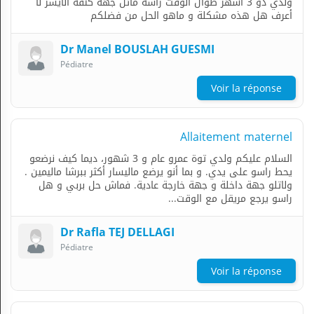
ولدي ذو 3 أشهر طوال الوقت رأسه مائل جهة كتفه الأيسر لا
أعرف هل هذه مشكلة و ماهو الحل من فضلكم
Dr Manel BOUSLAH GUESMI
Pédiatre
Voir la réponse
Allaitement maternel
السلام عليكم ولدي توة عمرو عام و 3 شهور، ديما كيف نرضعو
يحط راسو على يدي. و بما أنو يرضع ماليسار أكثر ببرشا ماليمين .
ولاتلو جهة داخلة و جهة خارجة عادية. فماش حل بربي و هل
راسو يرجع مريقل مع الوقت...
Dr Rafla TEJ DELLAGI
Pédiatre
Voir la réponse