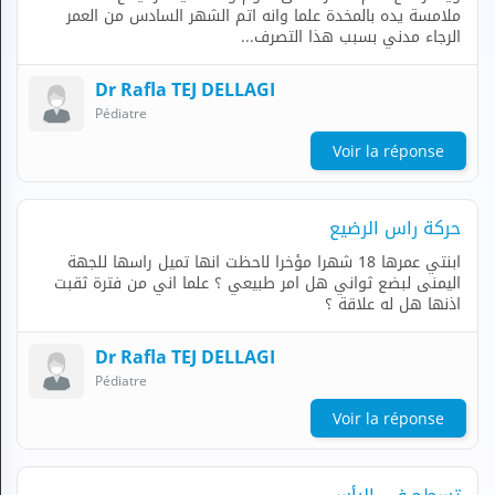
ملامسة يده بالمخدة علما وانه اتم الشهر السادس من العمر
N
الرجاء مدني بسبب هذا التصرف...
C
O
M
Dr Rafla TEJ DELLAGI
P
Pédiatre
T
E
Voir la réponse
FR Français
حركة راس الرضيع
Se connecter
ابنتي عمرها 18 شهرا مؤخرا لاحظت انها تميل راسها للجهة
اليمنى لبضع ثواني هل امر طبيعي ؟ علما اني من فترة ثقبت
اذنها هل له علاقة ؟
Dr Rafla TEJ DELLAGI
Pédiatre
Voir la réponse