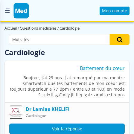
Mon compte
Accueil
Accueil
Questions médicales
Cardiologie
Qui sommes nous ?
Magazine Médical
Cardiologie
Videos
Battement du cœur
Nous contacter
Bonjour, j’ai 29 ans. J ai remarqué par ma montre
smartwatch que les battements de mon coeur est
V
toujours supérieur a 77 Bpm ( entre 80 et 100) en mode
O
repos نحب نعرف عادي والا لازم نمشي للطبيب؟
U
S
Dr Lamiae KHELIFI
C
Cardiologue
H
E
R
Voir la réponse
C