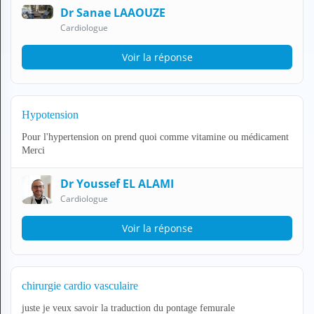
N
Dr Sanae LAAOUZE
C
Cardiologue
O
M
Voir la réponse
P
T
E
Hypotension
FR Français
Pour l'hypertension on prend quoi comme vitamine ou médicament
Se connecter
Merci
Dr Youssef EL ALAMI
Cardiologue
Voir la réponse
chirurgie cardio vasculaire
juste je veux savoir la traduction du pontage femurale