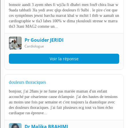
bonsoir aandi 3 ayem nhes fi wji3a fi dhahri men fou9 chira lisar w
9aada tahbatli 3la yedi avec qlqs douleurs fi 9albi . le pire c'est que
ces symptômes jewni barcha marrat kbal w mchit l tbib w aamalt un
cardiographie w tla3 labes 100% w dima ykoulouli stresse w marra
tbi3 3tani MAG2 comme un...
Pr Gouider JERIDI
Cardiologue
Voir la réponse
douleurs thoraciques
bonjour, j'ai 28ans je ne fume pas mariée maman d'un enfant
accouché par césarienne cause éclampsie. j'ai des hautes de tensions
au moins une fois par semaine et c'est toujours la diastolique avec
des douleurs thoraciques. j'ai fait plusieurs ecg tout va bien écho
cardiaque ras épreuve...
Dr Malika BRAHIMI