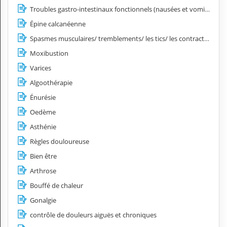
Troubles gastro-intestinaux fonctionnels (nausées et vomissements, spasmes œsophagiens, hyperacidité, côlon irritable)
Épine calcanéenne
Spasmes musculaires/ tremblements/ les tics/ les contractures
Moxibustion
Varices
Algoothérapie
Énurésie
Oedème
Asthénie
Règles douloureuse
Bien être
Arthrose
Bouffé de chaleur
Gonalgie
contrôle de douleurs aiguës et chroniques