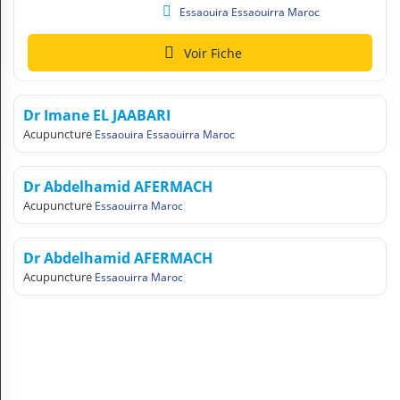
N
Essaouira Essaouirra Maroc
C
O
Voir Fiche
M
P
T
Dr Imane EL JAABARI
E
Acupuncture
Essaouira Essaouirra Maroc
FR Français
Dr Abdelhamid AFERMACH
Se connecter
Acupuncture
Essaouirra Maroc
Dr Abdelhamid AFERMACH
Acupuncture
Essaouirra Maroc