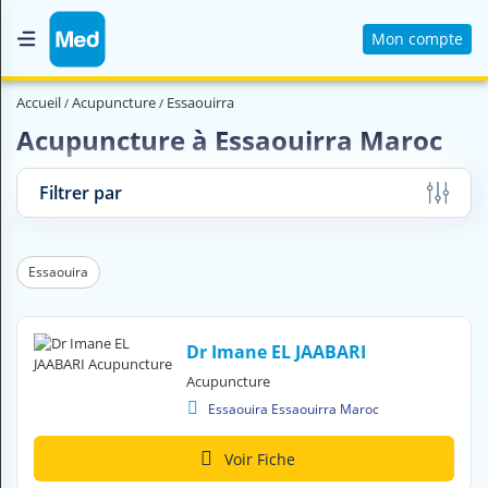
Mon compte
Accueil
Accueil
Acupuncture
Essaouirra
Qui sommes nous ?
Acupuncture à Essaouirra Maroc
Magazine Médical
Filtrer par
Videos
Nous contacter
Essaouira
V
O
Dr Imane EL JAABARI
U
Acupuncture
S
C
Essaouira Essaouirra Maroc
H
E
Voir Fiche
R
C