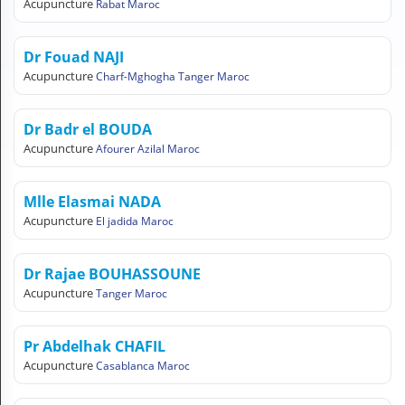
Acupuncture
Rabat Maroc
N
C
O
Dr Fouad NAJI
M
Acupuncture
Charf-Mghogha Tanger Maroc
P
T
E
Dr Badr el BOUDA
Acupuncture
Afourer Azilal Maroc
FR Français
Se connecter
Mlle Elasmai NADA
Acupuncture
El jadida Maroc
Dr Rajae BOUHASSOUNE
Acupuncture
Tanger Maroc
Pr Abdelhak CHAFIL
Acupuncture
Casablanca Maroc