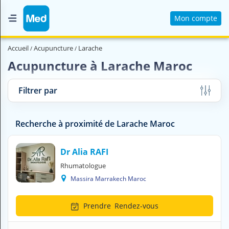
Mon compte
Accueil
Accueil
Acupuncture
Larache
Qui sommes nous ?
Acupuncture à Larache Maroc
Magazine Médical
Filtrer par
Videos
Nous contacter
Recherche à proximité de Larache Maroc
V
Dr Alia RAFI
O
Rhumatologue
U
Massira Marrakech Maroc
S
C
H
Prendre
Rendez-vous
E
R
C