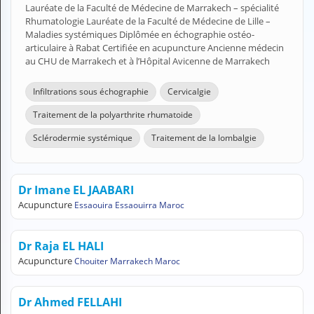
Lauréate de la Faculté de Médecine de Marrakech – spécialité
H
Rhumatologie Lauréate de la Faculté de Médecine de Lille –
E
Maladies systémiques Diplômée en échographie ostéo-
Z
articulaire à Rabat Certifiée en acupuncture Ancienne médecin
?
au CHU de Marrakech et à l’Hôpital Avicenne de Marrakech
Professionnel de santé
Infiltrations sous échographie
Cervicalgie
Pharmacie
Traitement de la polyarthrite rhumatoide
Sclérodermie systémique
Traitement de la lombalgie
Médicament
Questions médicales
Dr Imane EL JAABARI
Clinique
Acupuncture
Essaouira Essaouirra Maroc
Laboratoire
Dr Raja EL HALI
Vétérinaire
Acupuncture
Chouiter Marrakech Maroc
M
Dr Ahmed FELLAHI
O