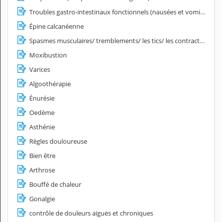
Troubles gastro-intestinaux fonctionnels (nausées et vomissements, spasmes œsophagiens, hyperacidité, côlon irritable)
Épine calcanéenne
Spasmes musculaires/ tremblements/ les tics/ les contractures
Moxibustion
Varices
Algoothérapie
Énurésie
Oedème
Asthénie
Règles douloureuse
Bien être
Arthrose
Bouffé de chaleur
Gonalgie
contrôle de douleurs aiguës et chroniques